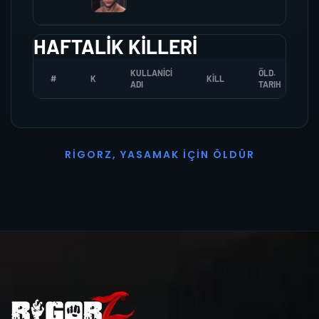
HAFTALIK KILLERI
KULLANICI
ÖLD.
#
K
KILL
ADI
TARIH
R
I
G
O
R
Z
,
Y
A
S
A
M
A
K
İ
Ç
I
N
Ö
L
D
Ü
R