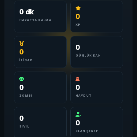
0 dk
0
HAYATTA KALMA
XP
0
0
GÜNLÜK KAN
İTIBAR
0
0
ZOMBI
HAYDUT
0
0
SIVIL
KLAN ŞEREF