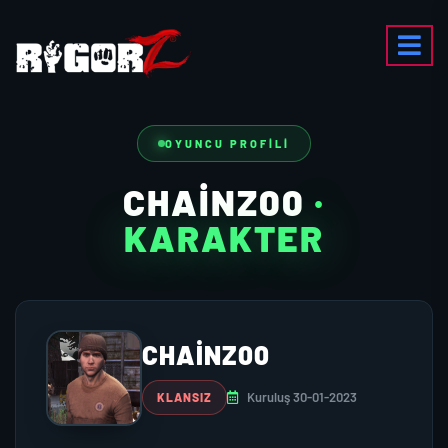
OYUNCU PROFILI
CHAINZ00
·
KARAKTER
CHAINZ00
Kuruluş 30-01-2023
KLANSIZ