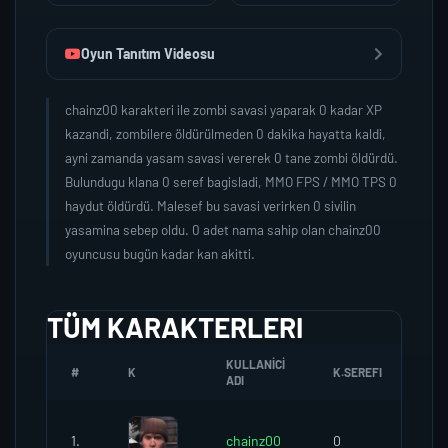
Oyun Tanıtım Videosu
chainz00 karakteri ile zombi savasi yaparak 0 kadar XP
kazandi, zombilere öldürülmeden 0 dakika hayatta kaldi,
ayni zamanda yasam savasi vererek 0 tane zombi öldürdü.
Bulundugu klana 0 seref bagisladi, MMO FPS / MMO TPS 0
haydut öldürdü. Malesef bu savasi verirken 0 sivilin
yasamina sebep oldu. 0 adet nama sahip olan chainz00
oyuncusu bugün kadar kan akitti.
TÜM KARAKTERLERI
KULLANICI
#
K
K.SEREFI
ZO
ADI
1.
chainz00
0
0