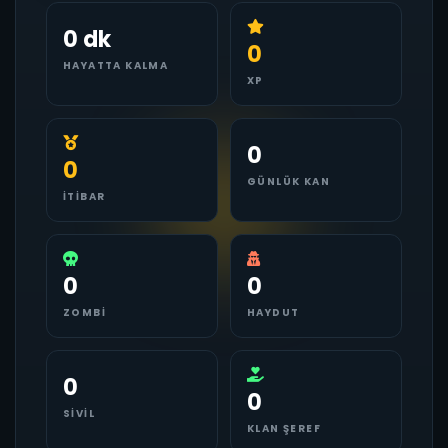
0 dk
0
HAYATTA KALMA
XP
0
0
GÜNLÜK KAN
İTIBAR
0
0
ZOMBI
HAYDUT
0
0
SIVIL
KLAN ŞEREF