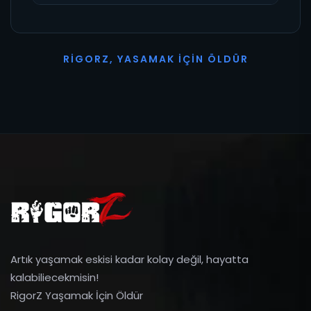
R
I
G
O
R
Z
,
Y
A
S
A
M
A
K
İ
Ç
I
N
Ö
L
D
Ü
R
Artık yaşamak eskisi kadar kolay değil, hayatta
kalabiliecekmisin!
RigorZ Yaşamak İçin Öldür