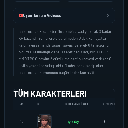
Oyun Tanıtım Videosu
cheatersback karakteri ile zombi savasi yaparak 0 kadar
XP kazandi, zombilere öldürülmeden 0 dakika hayatta
kaldi, ayni zamanda yasam savasi vererek 0 tane zombi
öldürdü. Bulundugu klana 0 seref bagisladi, MMO FPS /
MMO TPS 0 haydut öldürdü. Malesef bu savasi verirken 0
sivilin yasamina sebep oldu. 0 adet nama sahip olan
cheatersback oyuncusu bugün kadar kan akitti.
TÜM KARAKTERLERI
#
K
KULLANICI ADI
K.SEREFI
1.
mybaby
0