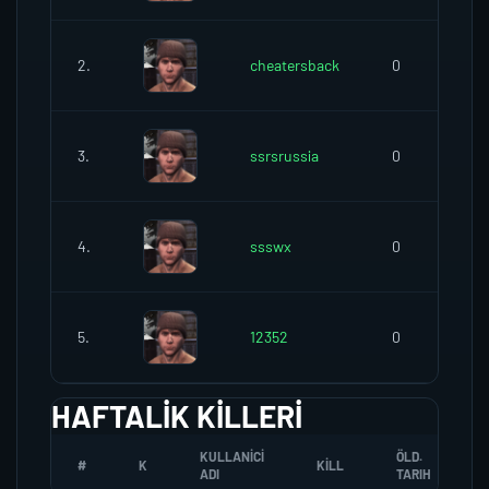
2.
cheatersback
0
3.
ssrsrussia
0
4.
ssswx
0
5.
12352
0
HAFTALIK KILLERI
KULLANICI
ÖLD.
#
K
KILL
ADI
TARIH