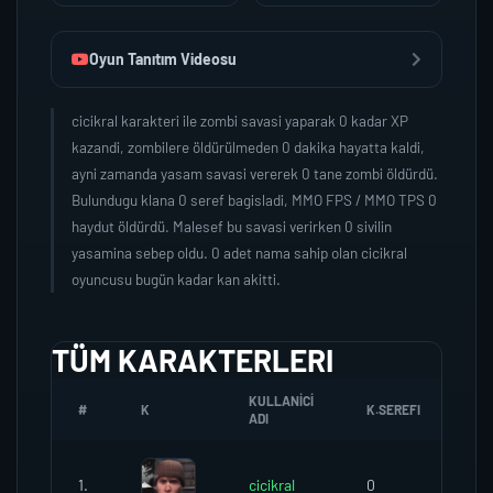
Oyun Tanıtım Videosu
cicikral karakteri ile zombi savasi yaparak 0 kadar XP
kazandi, zombilere öldürülmeden 0 dakika hayatta kaldi,
ayni zamanda yasam savasi vererek 0 tane zombi öldürdü.
Bulundugu klana 0 seref bagisladi, MMO FPS / MMO TPS 0
haydut öldürdü. Malesef bu savasi verirken 0 sivilin
yasamina sebep oldu. 0 adet nama sahip olan cicikral
oyuncusu bugün kadar kan akitti.
TÜM KARAKTERLERI
KULLANICI
#
K
K.SEREFI
ZO
ADI
1.
cicikral
0
0