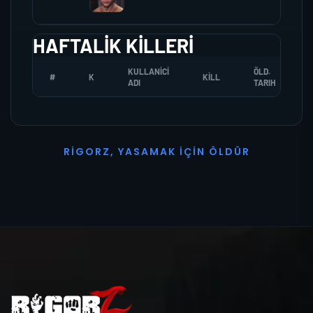
HAFTALIK KILLERI
KULLANICI
ÖLD.
#
K
KILL
ADI
TARIH
R
I
G
O
R
Z
,
Y
A
S
A
M
A
K
İ
Ç
I
N
Ö
L
D
Ü
R