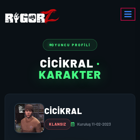
OYUNCU PROFILI
CICIKRAL
·
KARAKTER
CICIKRAL
Kuruluş 11-02-2023
KLANSIZ