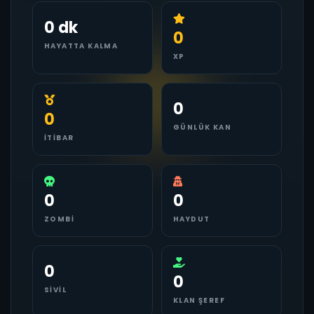
0 dk
0
HAYATTA KALMA
XP
0
0
GÜNLÜK KAN
İTIBAR
0
0
ZOMBI
HAYDUT
0
0
SIVIL
KLAN ŞEREF