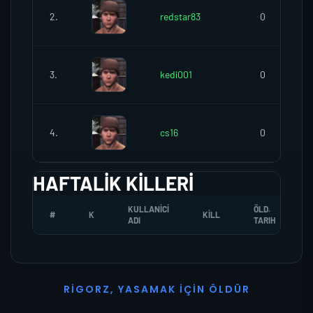
2.
redstar83
0
3.
kedi001
0
4.
cs16
0
HAFTALIK KILLERI
KULLANICI
ÖLD.
#
K
KILL
ADI
TARIH
R
I
G
O
R
Z
,
Y
A
S
A
M
A
K
İ
Ç
I
N
Ö
L
D
Ü
R