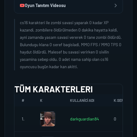
Oyun Tanıtım Videosu
cs16 karakteri ile zombi savasi yaparak 0 kadar XP
kazandi, zombilere öldürülmeden 0 dakika hayatta kaldi,
ayni zamanda yasam savasi vererek 0 tane zombi öldürdü.
Bulundugu klana 0 seref bagisladi, MMO FPS / MMO TPS 0
haydut öldürdü. Malesef bu savasi verirken 0 sivilin
yasamina sebep oldu. 0 adet nama sahip olan cs16
oyuncusu bugün kadar kan akitti.
TÜM KARAKTERLERI
#
K
KULLANICI ADI
K.SEREFI
1.
darkguardian84
0