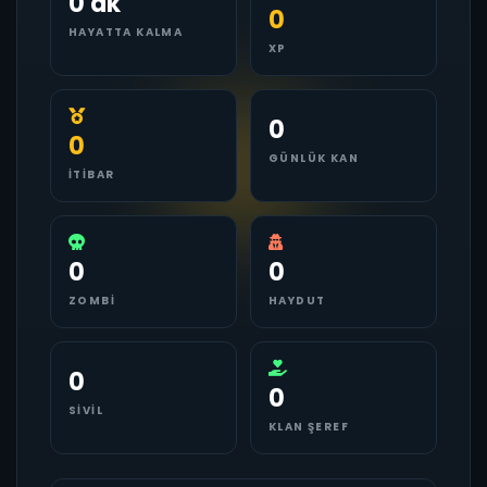
0 dk
0
HAYATTA KALMA
XP
0
0
GÜNLÜK KAN
İTIBAR
0
0
ZOMBI
HAYDUT
0
0
SIVIL
KLAN ŞEREF