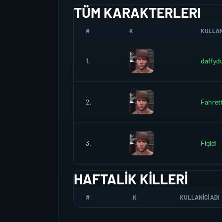
TÜM KARAKTERLERI
#
K
KULLANI
1.
daffyd
2.
Fahret
3.
Figidi
HAFTALIK KILLERI
#
K
KULLANICI ADI