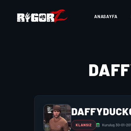
ANASAYFA
DAF
DAFFYDUCK
Kuruluş 30-01-20
KLANSIZ