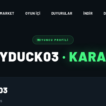
MARKET
OYUN İÇI
DUYURULAR
İNDIR
D
OYUNCU PROFILI
FYDUCK03
· KAR
03
15