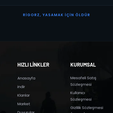
R
I
G
O
R
Z
,
Y
A
S
A
M
A
K
İ
Ç
I
N
Ö
L
D
Ü
R
HIZLI LİNKLER
KURUMSAL
Mesafeli Satış
Anasayfa
Sözleşmesi
indir
Kullanıcı
Klanlar
Sözleşmesi
Market
Gizlilik Sözleşmesi
Duyurular