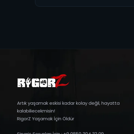
Artık yaşamak eskisi kadar kolay değil, hayatta
kalabiliecekmisin!
RigorZ Yaşamak İçin Öldür
Sipariş Sorunları İçin : +9 0850 304 32 09