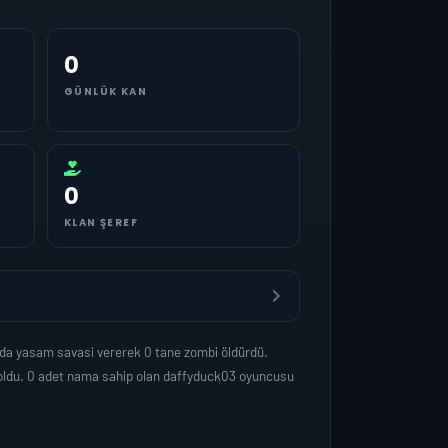
0
GÜNLÜK KAN
0
KLAN ŞEREF
nda yasam savasi vererek 0 tane zombi öldürdü.
 oldu. 0 adet nama sahip olan daffyduck03 oyuncusu