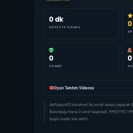
0 dk
0
HAYATTA KALMA
XP
0
0
ZOMBI
HA
Oyun Tanıtım Videosu
daffyduck03 karakteri ile zombi savasi yaparak 
Bulundugu klana 0 seref bagisladi, MMO FPS / MM
bugün kadar kan akitti.