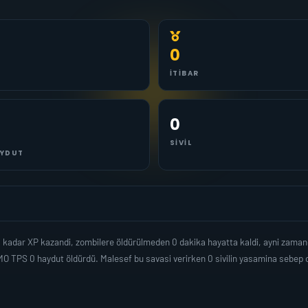
0
İTIBAR
0
SIVIL
YDUT
0 kadar XP kazandi, zombilere öldürülmeden 0 dakika hayatta kaldi, ayni zama
O TPS 0 haydut öldürdü. Malesef bu savasi verirken 0 sivilin yasamina sebep