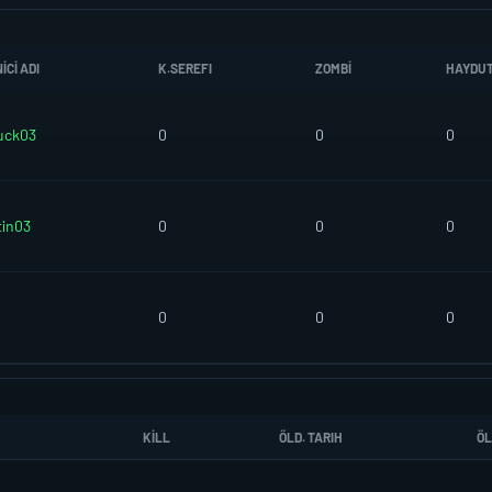
CI ADI
K.SEREFI
ZOMBI
HAYDU
uck03
0
0
0
tin03
0
0
0
0
0
0
KILL
ÖLD. TARIH
ÖL