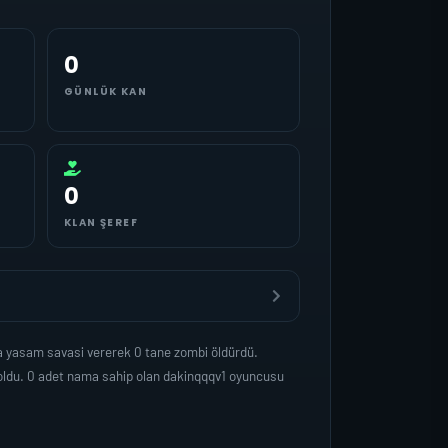
0
GÜNLÜK KAN
0
KLAN ŞEREF
a yasam savasi vererek 0 tane zombi öldürdü.
oldu. 0 adet nama sahip olan dakinqqqv1 oyuncusu