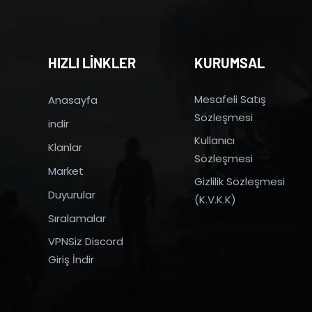
HIZLI LİNKLER
KURUMSAL
Mesafeli Satış
Anasayfa
Sözleşmesi
indir
Kullanıcı
Klanlar
Sözleşmesi
Market
Gizlilik Sözleşmesi
Duyurular
(K.V.K.K)
Sıralamalar
VPNSiz Discord
Giriş İndir