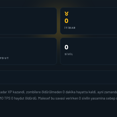
0
İTIBAR
0
SIVIL
YDUT
 kadar XP kazandi, zombilere öldürülmeden 0 dakika hayatta kaldi, ayni zamand
O TPS 0 haydut öldürdü. Malesef bu savasi verirken 0 sivilin yasamina sebep 