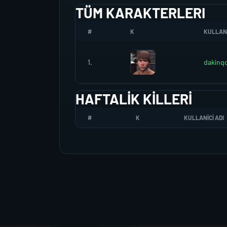
TÜM KARAKTERLERI
#
K
KULLANI
1.
dakinq
HAFTALIK KILLERI
#
K
KULLANICI ADI