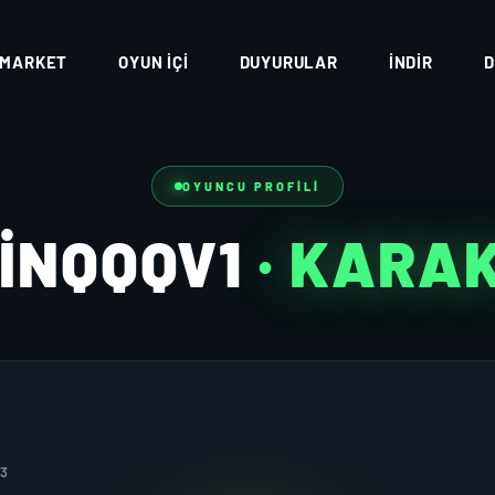
MARKET
OYUN İÇI
DUYURULAR
İNDIR
D
OYUNCU PROFILI
INQQQV1
· KARA
23