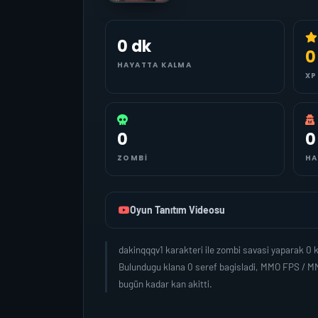
0 dk
0
HAYATTA KALMA
XP
0
0
ZOMBI
HA
Oyun Tanıtım Videosu
dakinqqqv1 karakteri ile zombi savasi yaparak 0
Bulundugu klana 0 seref bagisladi, MMO FPS / MM
bugün kadar kan akitti.