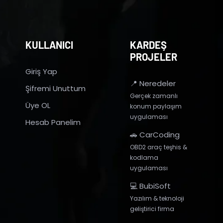
KULLANICI
KARDEŞ
PROJELER
Giriş Yap
📍 Neredeler
Şifremi Unuttum
Gerçek zamanlı
Üye OL
konum paylaşım
uygulaması
Hesab Panelim
🚗 CarCoding
OBD2 araç teşhis &
kodlama
uygulaması
💻 BubiSoft
Yazılım & teknoloji
geliştirici firma