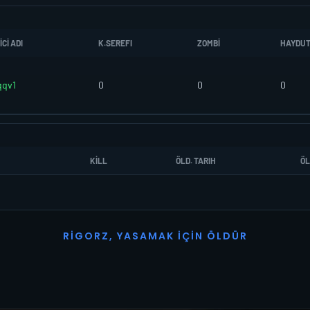
CI ADI
K.SEREFI
ZOMBI
HAYDU
qqv1
0
0
0
KILL
ÖLD. TARIH
ÖL
R
I
G
O
R
Z
,
Y
A
S
A
M
A
K
İ
Ç
I
N
Ö
L
D
Ü
R