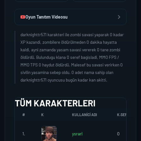
Oyun Tanıtım Videosu
darknighttr571 karakteri ile zombi savasi yaparak 0 kadar
XP kazandi, zombilere öldürülmeden 0 dakika hayatta
kaldi, ayni zamanda yasam savasi vererek 0 tane zombi
öldürdü. Bulundugu klana 0 seref bagisladi, MMO FPS /
MMO TPS 0 haydut öldürdü. Malesef bu savasi verirken 0
sivilin yasamina sebep oldu. 0 adet nama sahip olan
darknighttr571 oyuncusu bugün kadar kan akitti.
TÜM KARAKTERLERI
#
K
KULLANICI ADI
K.SEREFI
1.
ysrarl
0