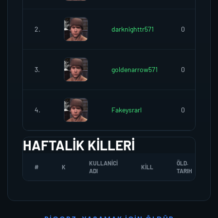
2.
darknighttr571
0
3.
goldenarrow571
0
4.
Fakeysrarl
0
HAFTALIK KILLERI
KULLANICI
ÖLD.
#
K
KILL
ADI
TARIH