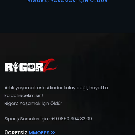
R
I
G
O
R
Z
,
Y
A
S
A
M
A
K
İ
Ç
I
N
Ö
L
D
Ü
R
Artık yaşamak eskisi kadar kolay değil, hayatta
kalabiliecekmisin!
RigorZ Yaşamak İçin Öldür
Sipariş Sorunları İçin : +9 0850 304 32 09
ÜCRETSIZ
MMOFPS