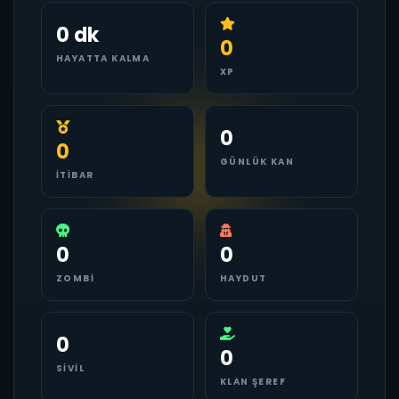
0 dk
0
HAYATTA KALMA
XP
0
0
GÜNLÜK KAN
İTIBAR
0
0
ZOMBI
HAYDUT
0
0
SIVIL
KLAN ŞEREF