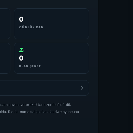
0
GÜNLÜK KAN
0
KLAN ŞEREF
asam savasi vererek 0 tane zombi öldürdü.
 oldu. 0 adet nama sahip olan dasdwe oyuncusu