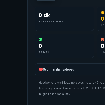
0 dk
0
HAYATTA KALMA
XP
0
0
ZOMBI
HA
Oyun Tanıtım Videosu
dasdwe karakteri ile zombi savasi yaparak 0 kad
Bulundugu klana 0 seref bagisladi, MMO FPS / MM
bugün kadar kan akitti.