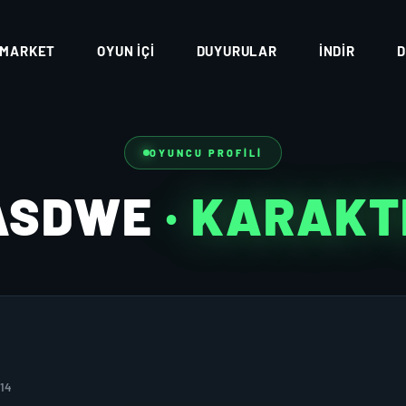
MARKET
OYUN İÇI
DUYURULAR
İNDIR
D
OYUNCU PROFILI
ASDWE
· KARAKT
014