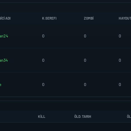
CI ADI
K.SEREFI
ZOMBI
HAYDU
an24
0
0
0
an34
0
0
0
e
0
0
0
KILL
ÖLD. TARIH
ÖL