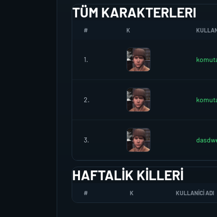
TÜM KARAKTERLERI
#
K
KULLANI
1.
komut
2.
komut
3.
dasdw
HAFTALIK KILLERI
#
K
KULLANICI ADI