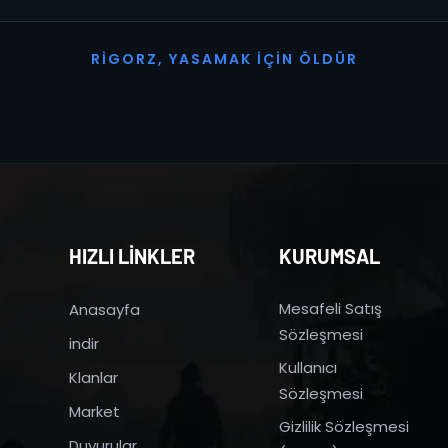
R
I
G
O
R
Z
,
Y
A
S
A
M
A
K
İ
Ç
I
N
Ö
L
D
Ü
R
HIZLI LİNKLER
KURUMSAL
Mesafeli Satış
Anasayfa
Sözleşmesi
indir
Kullanıcı
Klanlar
Sözleşmesi
Market
Gizlilik Sözleşmesi
Duyurular