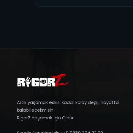
Artık yaşamak eskisi kadar kolay değil, hayatta
kalabiliecekmisin!
RigorZ Yaşamak İçin Öldür
Sipariş Sorunları İçin : +9 0850 304 32 09