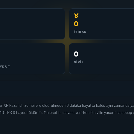
0
İTIBAR
0
SIVIL
YDUT
ar XP kazandi, zombilere öldürülmeden 0 dakika hayatta kaldi, ayni zamanda y
O TPS 0 haydut öldürdü. Malesef bu savasi verirken 0 sivilin yasamina sebep