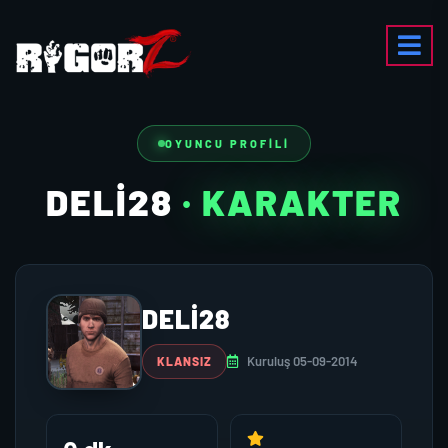
OYUNCU PROFILI
DELI28
· KARAKTER
DELI28
Kuruluş 05-09-2014
KLANSIZ