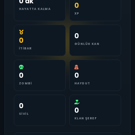
0 dk
0
HAYATTA KALMA
XP
0
0
GÜNLÜK KAN
İTIBAR
0
0
ZOMBI
HAYDUT
0
0
SIVIL
KLAN ŞEREF