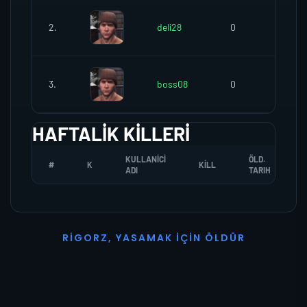
2.
deli28
0
0
3.
boss08
0
0
HAFTALIK KILLERI
KULLANICI
ÖLD.
#
K
KILL
ADI
TARIH
R
I
G
O
R
Z
,
Y
A
S
A
M
A
K
İ
Ç
I
N
Ö
L
D
Ü
R