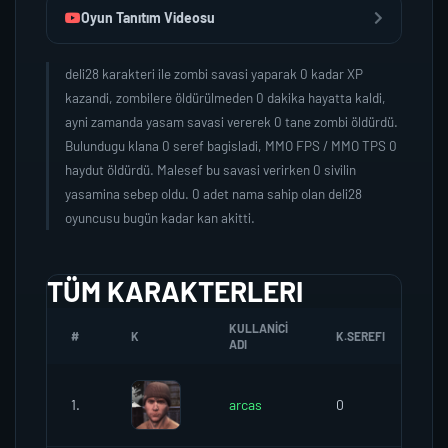
Oyun Tanıtım Videosu
deli28 karakteri ile zombi savasi yaparak 0 kadar XP
kazandi, zombilere öldürülmeden 0 dakika hayatta kaldi,
ayni zamanda yasam savasi vererek 0 tane zombi öldürdü.
Bulundugu klana 0 seref bagisladi, MMO FPS / MMO TPS 0
haydut öldürdü. Malesef bu savasi verirken 0 sivilin
yasamina sebep oldu. 0 adet nama sahip olan deli28
oyuncusu bugün kadar kan akitti.
TÜM KARAKTERLERI
KULLANICI
#
K
K.SEREFI
ZO
ADI
1.
arcas
0
0