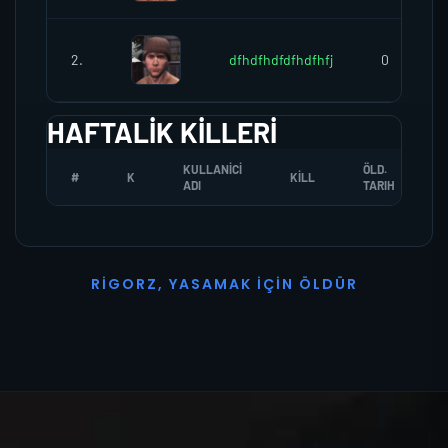
2.
dfhdfhdfdfhdfhfj
0
HAFTALIK KILLERI
KULLANICI
ÖLD.
#
K
KILL
ADI
TARIH
R
I
G
O
R
Z
,
Y
A
S
A
M
A
K
İ
Ç
I
N
Ö
L
D
Ü
R