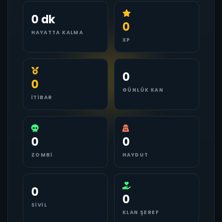
0 dk
0
HAYATTA KALMA
XP
0
0
GÜNLÜK KAN
İTIBAR
0
0
ZOMBI
HAYDUT
0
0
SIVIL
KLAN ŞEREF