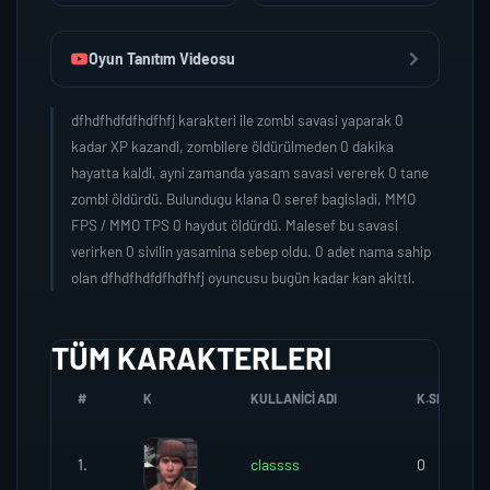
Oyun Tanıtım Videosu
dfhdfhdfdfhdfhfj karakteri ile zombi savasi yaparak 0
kadar XP kazandi, zombilere öldürülmeden 0 dakika
hayatta kaldi, ayni zamanda yasam savasi vererek 0 tane
zombi öldürdü. Bulundugu klana 0 seref bagisladi, MMO
FPS / MMO TPS 0 haydut öldürdü. Malesef bu savasi
verirken 0 sivilin yasamina sebep oldu. 0 adet nama sahip
olan dfhdfhdfdfhdfhfj oyuncusu bugün kadar kan akitti.
TÜM KARAKTERLERI
#
K
KULLANICI ADI
K.SEREFI
1.
classss
0