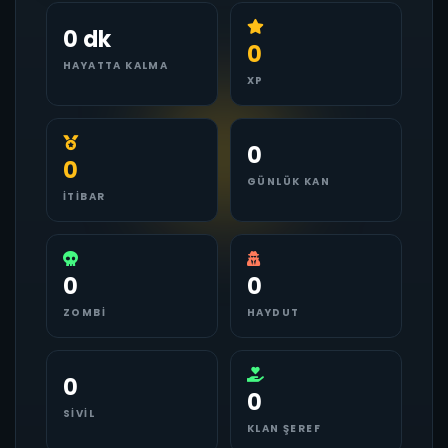
0 dk
0
HAYATTA KALMA
XP
0
0
GÜNLÜK KAN
İTIBAR
0
0
ZOMBI
HAYDUT
0
0
SIVIL
KLAN ŞEREF