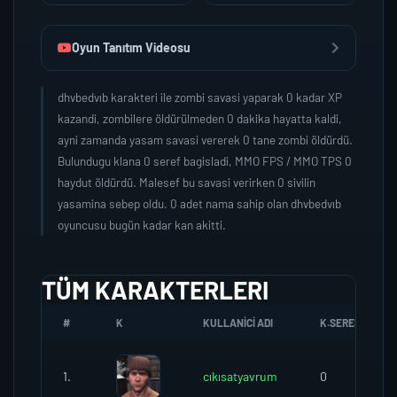
Oyun Tanıtım Videosu
dhvbedvıb karakteri ile zombi savasi yaparak 0 kadar XP
kazandi, zombilere öldürülmeden 0 dakika hayatta kaldi,
ayni zamanda yasam savasi vererek 0 tane zombi öldürdü.
Bulundugu klana 0 seref bagisladi, MMO FPS / MMO TPS 0
haydut öldürdü. Malesef bu savasi verirken 0 sivilin
yasamina sebep oldu. 0 adet nama sahip olan dhvbedvıb
oyuncusu bugün kadar kan akitti.
TÜM KARAKTERLERI
#
K
KULLANICI ADI
K.SEREFI
1.
cıkısatyavrum
0