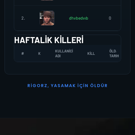
2.
dhvbedvıb
0
HAFTALIK KILLERI
KULLANICI
ÖLD.
#
K
KILL
ADI
TARIH
R
I
G
O
R
Z
,
Y
A
S
A
M
A
K
İ
Ç
I
N
Ö
L
D
Ü
R