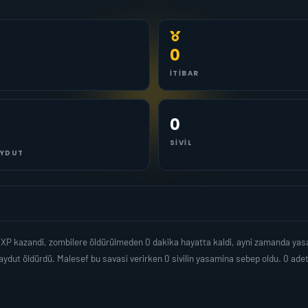
0
İTIBAR
0
SIVIL
YDUT
ar XP kazandi, zombilere öldürülmeden 0 dakika hayatta kaldi, ayni zamanda ya
ydut öldürdü. Malesef bu savasi verirken 0 sivilin yasamina sebep oldu. 0 ad