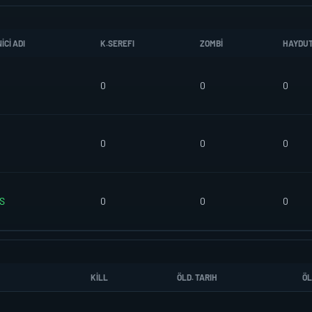
CI ADI
K.SEREFI
ZOMBI
HAYDU
0
0
0
0
0
0
S
0
0
0
KILL
ÖLD. TARIH
ÖL