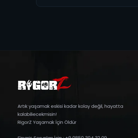
Artık yaşamak eskisi kadar kolay değil, hayatta
kalabiliecekmisin!
RigorZ Yaşamak İçin Öldür
Sipariş Sorunları İçin : +9 0850 304 32 09