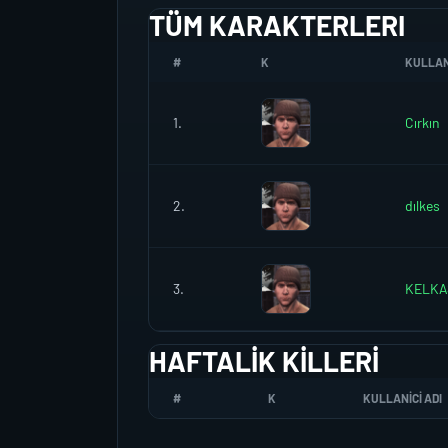
TÜM KARAKTERLERI
#
K
KULLANI
1.
Cırkın
2.
dılkes
3.
KELKA
HAFTALIK KILLERI
#
K
KULLANICI ADI