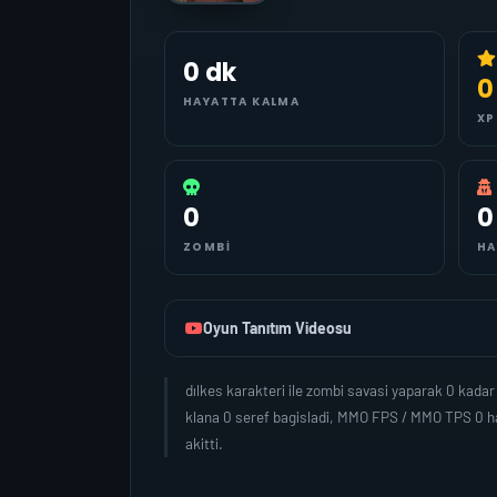
0 dk
0
HAYATTA KALMA
XP
0
0
ZOMBI
HA
Oyun Tanıtım Videosu
dılkes karakteri ile zombi savasi yaparak 0 kad
klana 0 seref bagisladi, MMO FPS / MMO TPS 0 ha
akitti.