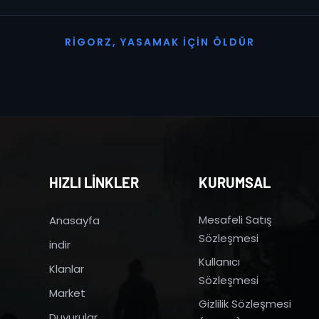
R
I
G
O
R
Z
,
Y
A
S
A
M
A
K
İ
Ç
I
N
Ö
L
D
Ü
R
HIZLI LİNKLER
KURUMSAL
Mesafeli Satış
Anasayfa
Sözleşmesi
indir
Kullanıcı
Klanlar
Sözleşmesi
Market
Gizlilik Sözleşmesi
Duyurular