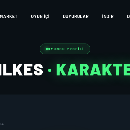
MARKET
OYUN İÇI
DUYURULAR
İNDIR
D
OYUNCU PROFILI
ILKES
· KARAKT
014