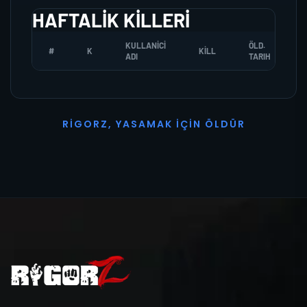
HAFTALIK KILLERI
KULLANICI
ÖLD.
#
K
KILL
ADI
TARIH
R
I
G
O
R
Z
,
Y
A
S
A
M
A
K
İ
Ç
I
N
Ö
L
D
Ü
R