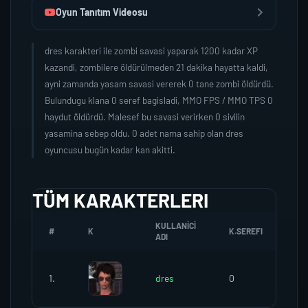
Oyun Tanıtım Videosu
dres karakteri ile zombi savasi yaparak 1200 kadar XP
kazandi, zombilere öldürülmeden 21 dakika hayatta kaldi,
ayni zamanda yasam savasi vererek 0 tane zombi öldürdü.
Bulundugu klana 0 seref bagisladi, MMO FPS / MMO TPS 0
haydut öldürdü. Malesef bu savasi verirken 0 sivilin
yasamina sebep oldu. 0 adet nama sahip olan dres
oyuncusu bugün kadar kan akitti.
TÜM KARAKTERLERI
KULLANICI
#
K
K.SEREFI
ZO
ADI
1.
dres
0
0