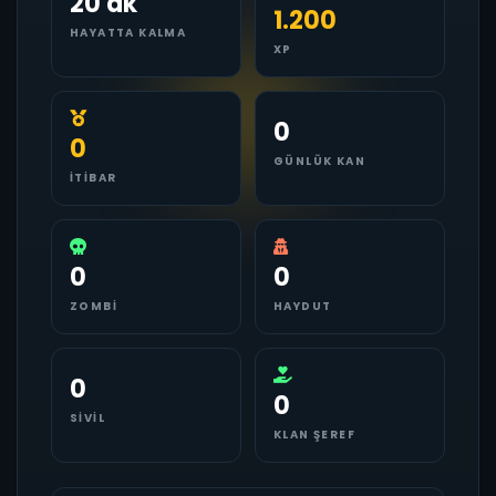
20 dk
1.200
HAYATTA KALMA
XP
0
0
GÜNLÜK KAN
İTIBAR
0
0
ZOMBI
HAYDUT
0
0
SIVIL
KLAN ŞEREF