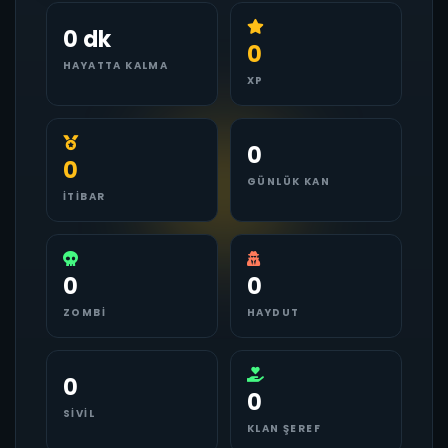
0 dk
0
HAYATTA KALMA
XP
0
0
GÜNLÜK KAN
İTIBAR
0
0
ZOMBI
HAYDUT
0
0
SIVIL
KLAN ŞEREF