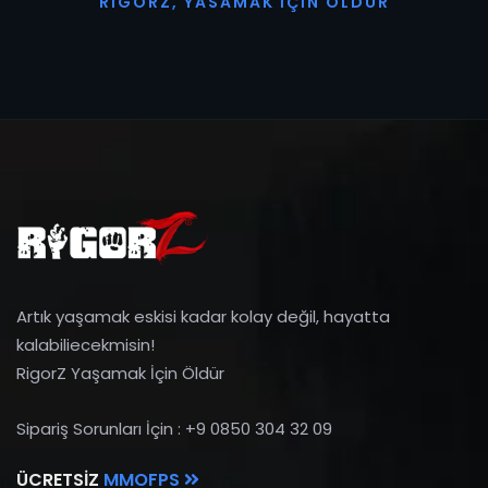
R
I
G
O
R
Z
,
Y
A
S
A
M
A
K
İ
Ç
I
N
Ö
L
D
Ü
R
Artık yaşamak eskisi kadar kolay değil, hayatta
kalabiliecekmisin!
RigorZ Yaşamak İçin Öldür
Sipariş Sorunları İçin : +9 0850 304 32 09
ÜCRETSIZ
MMOFPS