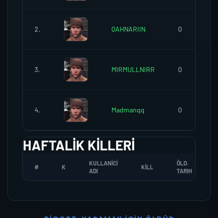
2.
QAHNARIIN
0
3.
MIRMULLNIRR
0
4.
Madmanqq
0
HAFTALIK KILLERI
KULLANICI
ÖLD.
#
K
KILL
ADI
TARIH