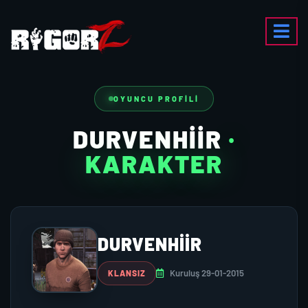
OYUNCU PROFILI
DURVENHIIR
·
KARAKTER
DURVENHIIR
Kuruluş 29-01-2015
KLANSIZ