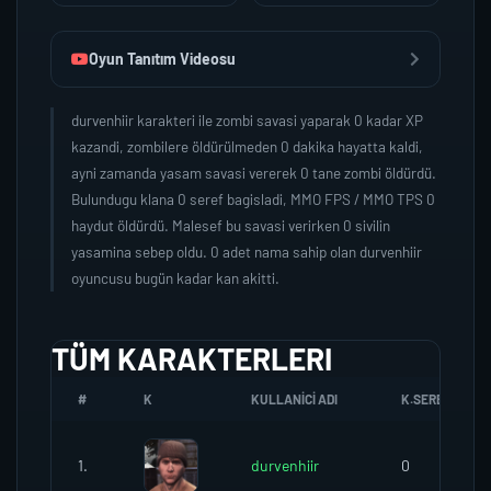
Oyun Tanıtım Videosu
durvenhiir karakteri ile zombi savasi yaparak 0 kadar XP
kazandi, zombilere öldürülmeden 0 dakika hayatta kaldi,
ayni zamanda yasam savasi vererek 0 tane zombi öldürdü.
Bulundugu klana 0 seref bagisladi, MMO FPS / MMO TPS 0
haydut öldürdü. Malesef bu savasi verirken 0 sivilin
yasamina sebep oldu. 0 adet nama sahip olan durvenhiir
oyuncusu bugün kadar kan akitti.
TÜM KARAKTERLERI
#
K
KULLANICI ADI
K.SEREFI
1.
durvenhiir
0