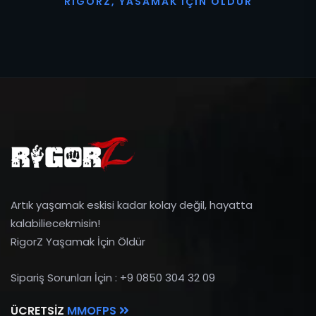
R
I
G
O
R
Z
,
Y
A
S
A
M
A
K
İ
Ç
I
N
Ö
L
D
Ü
R
Artık yaşamak eskisi kadar kolay değil, hayatta
kalabiliecekmisin!
RigorZ Yaşamak İçin Öldür
Sipariş Sorunları İçin : +9 0850 304 32 09
ÜCRETSIZ
MMOFPS