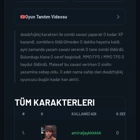
Oyun Tanıtım Videosu
dvadzfsjkkj karakteri ile zombi savasi yaparak 0 kadar XP
kazandi, zombilere öldürülmeden 0 dakika hayatta kaldi,
ayni zamanda yasam savasi vererek 0 tane zombi öldürdü.
Bulundugu klana 0 seref bagisladi, MMO FPS / MMO TPS 0
haydut öldürdü. Malesef bu savasi verirken 0 sivilin
yasamina sebep oldu. 0 adet nama sahip olan dvadzfsjkkj
oyuncusu bugün kadar kan akitti.
TÜM KARAKTERLERI
#
K
KULLANICI ADI
K.SEREFI
1.
amiraljaykkkkkk
0