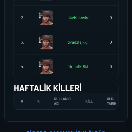
2.
bkvhhkbvkc
0
3.
dvadzfsjkkj
0
4.
fdrjhcfkf8kl
0
HAFTALIK KILLERI
KULLANICI
ÖLD.
#
K
KILL
ADI
TARIH