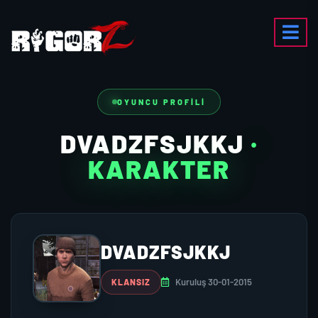
OYUNCU PROFILI
DVADZFSJKKJ
·
KARAKTER
DVADZFSJKKJ
Kuruluş 30-01-2015
KLANSIZ