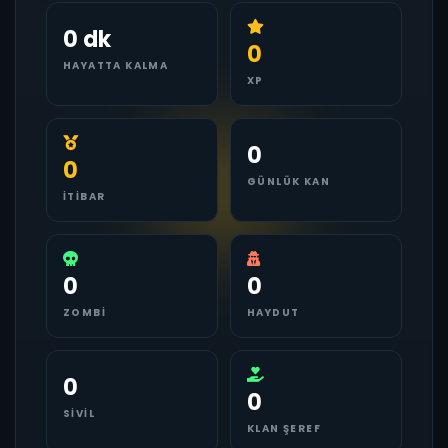
0 dk
0
HAYATTA KALMA
XP
0
0
GÜNLÜK KAN
İTIBAR
0
0
ZOMBI
HAYDUT
0
0
SIVIL
KLAN ŞEREF