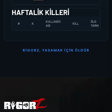
HAFTALIK KILLERI
KULLANICI
ÖLD.
#
K
KILL
ADI
TARIH
R
I
G
O
R
Z
,
Y
A
S
A
M
A
K
İ
Ç
I
N
Ö
L
D
Ü
R