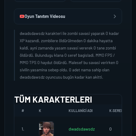
Oyun Tanıtım Videosu
dwadsdawsdz karakteri ile zombi savasi yaparak 0 kadar
XP kazandi, zombilere öldürülmeden 0 dakika hayatta
kaldi, ayni zamanda yasam savasi vererek 0 tane zombi
öldürdü. Bulundugu klana 0 seref bagisladi, MMO FPS /
MMO TPS 0 haydut öldürdü. Malesef bu savasi verirken 0
sivilin yasamina sebep oldu. 0 adet nama sahip olan
dwadsdawsdz oyuncusu bugün kadar kan akitti.
TÜM KARAKTERLERI
#
K
KULLANICI ADI
K.SEREFI
1.
dwadsdawsdz
0