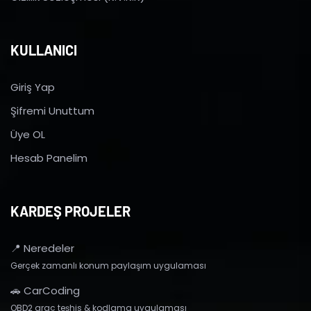
KULLANICI
Giriş Yap
Şifremi Unuttum
Üye OL
Hesab Panelim
KARDEŞ PROJELER
📍 Neredeler
Gerçek zamanlı konum paylaşım uygulaması
🚗 CarCoding
OBD2 araç teşhis & kodlama uygulaması