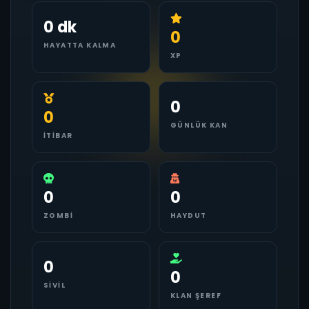
0 dk
0
HAYATTA KALMA
XP
0
0
GÜNLÜK KAN
İTIBAR
0
0
ZOMBI
HAYDUT
0
0
SIVIL
KLAN ŞEREF