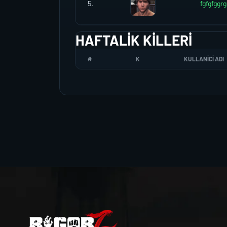
5.
fgfgfggrg
HAFTALIK KILLERI
#
K
KULLANICI ADI