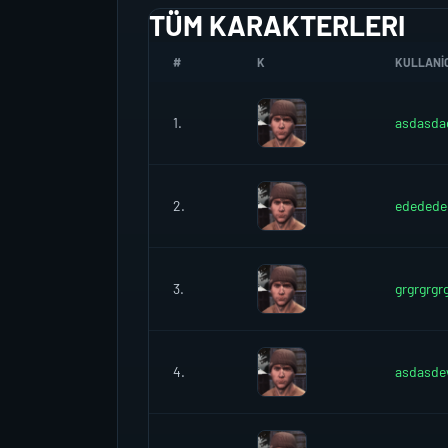
TÜM KARAKTERLERI
#
K
KULLANIC
1.
asdasda
2.
ededede
3.
grgrgrgr
4.
asdasd