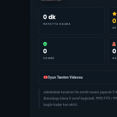
0 dk
0
HAYATTA KALMA
XP
0
0
ZOMBI
HA
Oyun Tanıtım Videosu
edededede karakteri ile zombi savasi yaparak 0 
Bulundugu klana 0 seref bagisladi, MMO FPS / MM
bugün kadar kan akitti.