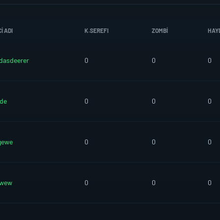
I ADI
K.SEREFI
ZOMBI
HAY
dasdeerer
0
0
0
de
0
0
0
gewe
0
0
0
ewew
0
0
0