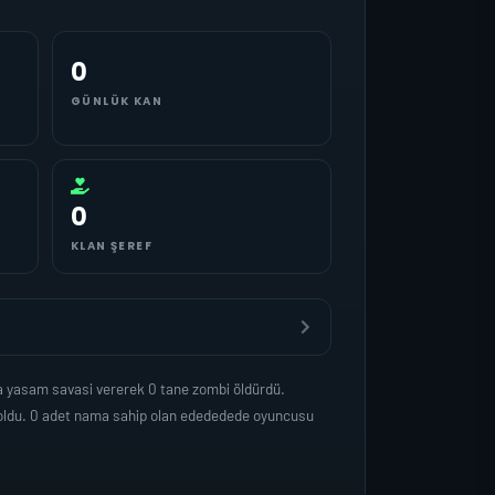
0
GÜNLÜK KAN
0
KLAN ŞEREF
a yasam savasi vererek 0 tane zombi öldürdü.
 oldu. 0 adet nama sahip olan edededede oyuncusu