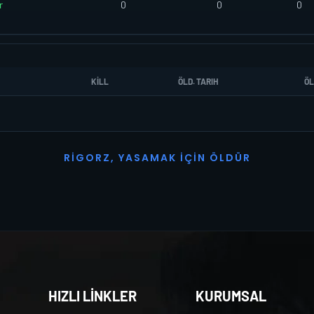
r
0
0
0
KILL
ÖLD. TARIH
ÖL
R
I
G
O
R
Z
,
Y
A
S
A
M
A
K
İ
Ç
I
N
Ö
L
D
Ü
R
HIZLI LİNKLER
KURUMSAL