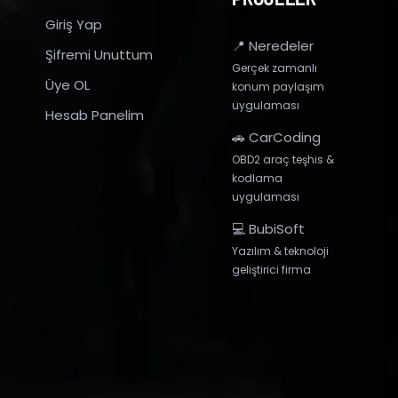
Giriş Yap
📍 Neredeler
Şifremi Unuttum
Gerçek zamanlı
Üye OL
konum paylaşım
uygulaması
Hesab Panelim
🚗 CarCoding
OBD2 araç teşhis &
kodlama
uygulaması
💻 BubiSoft
Yazılım & teknoloji
geliştirici firma