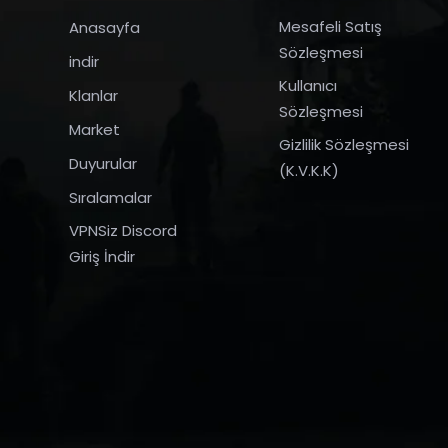
Mesafeli Satış
Anasayfa
Sözleşmesi
indir
Kullanıcı
Klanlar
Sözleşmesi
Market
Gizlilik Sözleşmesi
Duyurular
(K.V.K.K)
Sıralamalar
VPNSiz Discord
Giriş İndir