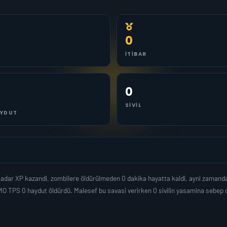
0
İTIBAR
0
SIVIL
YDUT
kadar XP kazandi, zombilere öldürülmeden 0 dakika hayatta kaldi, ayni zamand
O TPS 0 haydut öldürdü. Malesef bu savasi verirken 0 sivilin yasamina sebep