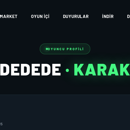
MARKET
OYUN İÇI
DUYURULAR
İNDIR
D
OYUNCU PROFILI
EDEDEDE
· KARA
15