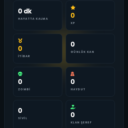
0 dk
0
HAYATTA KALMA
XP
0
0
GÜNLÜK KAN
İTIBAR
0
0
ZOMBI
HAYDUT
0
0
SIVIL
KLAN ŞEREF