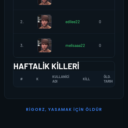
2.
edilee22
0
3.
melisaaa22
0
HAFTALIK KILLERI
KULLANICI
ÖLD.
#
K
KILL
ADI
TARIH
R
I
G
O
R
Z
,
Y
A
S
A
M
A
K
İ
Ç
I
N
Ö
L
D
Ü
R