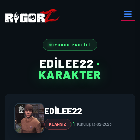
OYUNCU PROFILI
EDILEE22
·
KARAKTER
EDILEE22
Kuruluş 13-02-2023
KLANSIZ