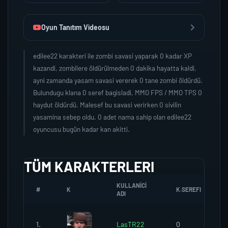
Oyun Tanıtım Videosu
edilee22 karakteri ile zombi savasi yaparak 0 kadar XP
kazandi, zombilere öldürülmeden 0 dakika hayatta kaldi,
ayni zamanda yasam savasi vererek 0 tane zombi öldürdü.
Bulundugu klana 0 seref bagisladi, MMO FPS / MMO TPS 0
haydut öldürdü. Malesef bu savasi verirken 0 sivilin
yasamina sebep oldu. 0 adet nama sahip olan edilee22
oyuncusu bugün kadar kan akitti.
TÜM KARAKTERLERI
KULLANICI
#
K
K.SEREFI
ADI
1.
LasTR22
0