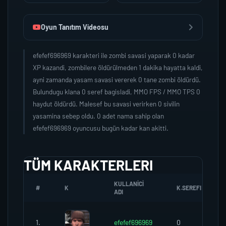
Oyun Tanıtım Videosu
efefef696969 karakteri ile zombi savasi yaparak 0 kadar
XP kazandi, zombilere öldürülmeden 1 dakika hayatta kaldi,
ayni zamanda yasam savasi vererek 0 tane zombi öldürdü.
Bulundugu klana 0 seref bagisladi, MMO FPS / MMO TPS 0
haydut öldürdü. Malesef bu savasi verirken 0 sivilin
yasamina sebep oldu. 0 adet nama sahip olan
efefef696969 oyuncusu bugün kadar kan akitti.
TÜM KARAKTERLERI
KULLANICI
#
K
K.SEREFI
ADI
1.
efefef696969
0