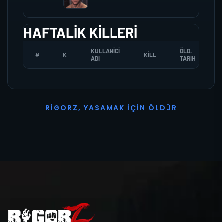
HAFTALIK KILLERI
KULLANICI
ÖLD.
#
K
KILL
ADI
TARIH
R
I
G
O
R
Z
,
Y
A
S
A
M
A
K
İ
Ç
I
N
Ö
L
D
Ü
R