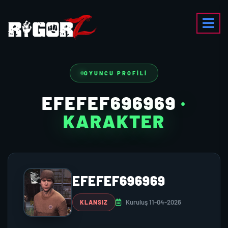
OYUNCU PROFILI
EFEFEF696969
·
KARAKTER
EFEFEF696969
Kuruluş 11-04-2026
KLANSIZ