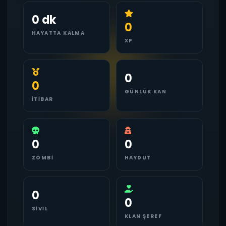
0 dk
0
HAYATTA KALMA
XP
0
0
GÜNLÜK KAN
İTIBAR
0
0
ZOMBI
HAYDUT
0
0
SIVIL
KLAN ŞEREF