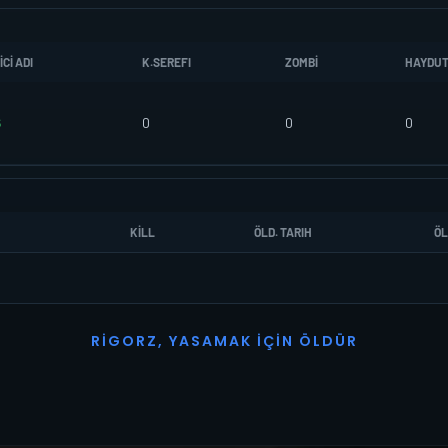
CI ADI
K.SEREFI
ZOMBI
HAYDU
6
0
0
0
KILL
ÖLD. TARIH
ÖL
R
I
G
O
R
Z
,
Y
A
S
A
M
A
K
İ
Ç
I
N
Ö
L
D
Ü
R