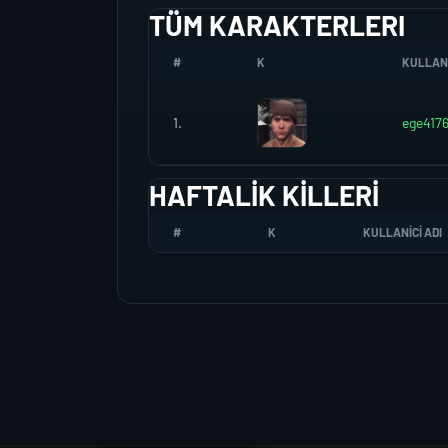
TÜM KARAKTERLERI
#
K
KULLANI
1.
ege417
HAFTALIK KILLERI
#
K
KULLANICI ADI