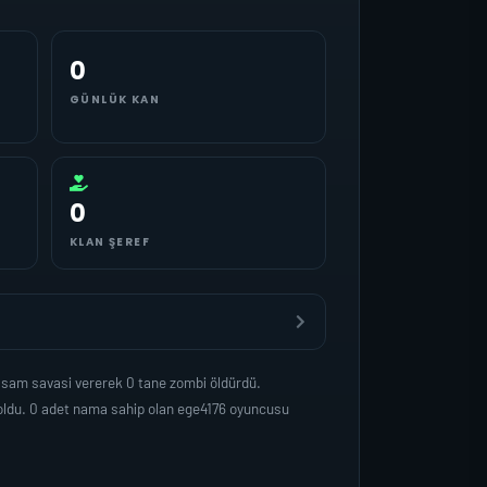
0
GÜNLÜK KAN
0
KLAN ŞEREF
asam savasi vererek 0 tane zombi öldürdü.
oldu. 0 adet nama sahip olan ege4176 oyuncusu