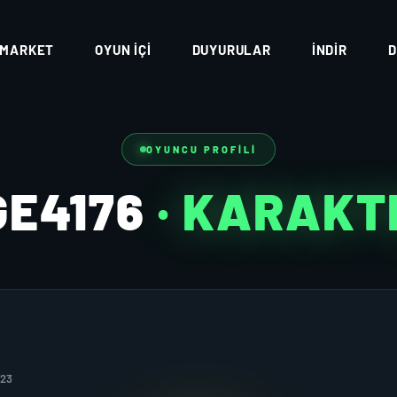
MARKET
OYUN İÇI
DUYURULAR
İNDIR
D
OYUNCU PROFILI
GE4176
· KARAKT
023