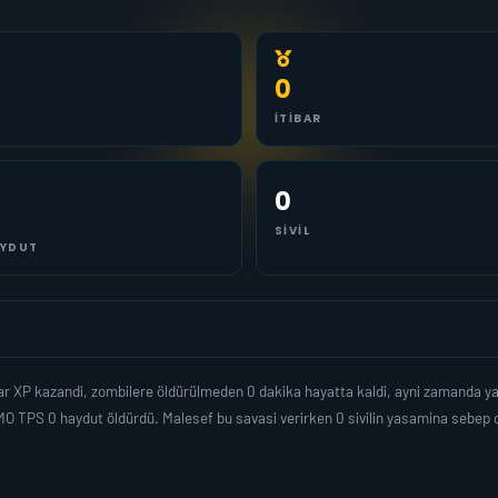
0
İTIBAR
0
SIVIL
YDUT
dar XP kazandi, zombilere öldürülmeden 0 dakika hayatta kaldi, ayni zamanda y
O TPS 0 haydut öldürdü. Malesef bu savasi verirken 0 sivilin yasamina sebep 