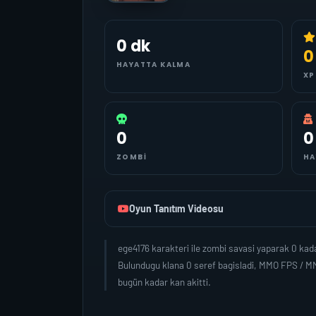
0 dk
0
HAYATTA KALMA
XP
0
0
ZOMBI
HA
Oyun Tanıtım Videosu
ege4176 karakteri ile zombi savasi yaparak 0 ka
Bulundugu klana 0 seref bagisladi, MMO FPS / MM
bugün kadar kan akitti.