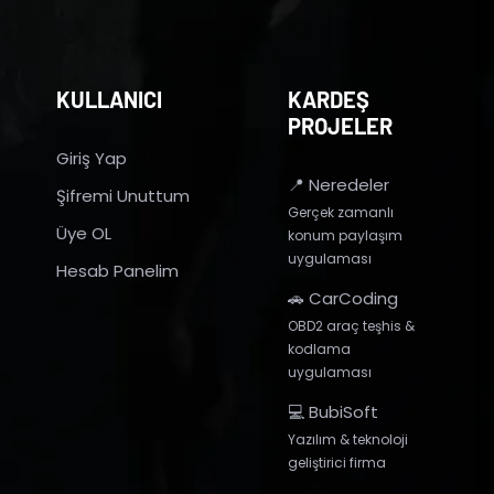
KULLANICI
KARDEŞ
PROJELER
Giriş Yap
📍 Neredeler
Şifremi Unuttum
Gerçek zamanlı
Üye OL
konum paylaşım
uygulaması
Hesab Panelim
🚗 CarCoding
OBD2 araç teşhis &
kodlama
uygulaması
💻 BubiSoft
Yazılım & teknoloji
geliştirici firma