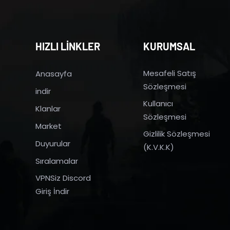
HIZLI LİNKLER
KURUMSAL
Mesafeli Satış
Anasayfa
Sözleşmesi
indir
Kullanıcı
Klanlar
Sözleşmesi
Market
Gizlilik Sözleşmesi
Duyurular
(K.V.K.K)
Sıralamalar
VPNSiz Discord
Giriş İndir