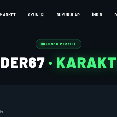
MARKET
OYUN İÇI
DUYURULAR
İNDIR
D
OYUNCU PROFILI
JDER67
· KARAK
14