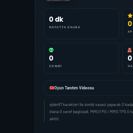
0 dk
0
HAYATTA KALMA
XP
0
0
ZOMBI
HA
Oyun Tanıtım Videosu
ejder67 karakteri ile zombi savasi yaparak 0 ka
klana 0 seref bagisladi, MMO FPS / MMO TPS 0 ha
akitti.