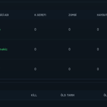
CI ADI
K.SEREFI
ZOMBI
HAYDU
e
0
0
0
nekic
0
0
0
7
0
0
0
KILL
ÖLD. TARIH
ÖL