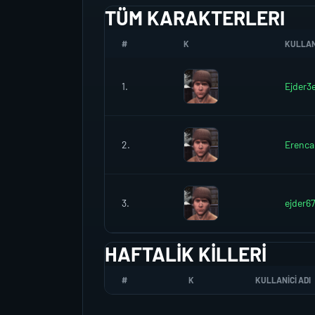
TÜM KARAKTERLERI
#
K
KULLANI
1.
Ejder3
2.
Erenca
3.
ejder6
HAFTALIK KILLERI
#
K
KULLANICI ADI