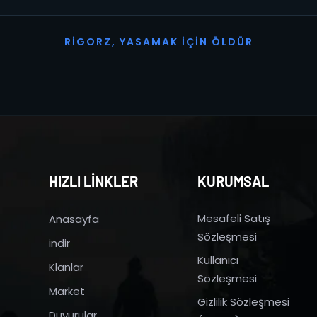
R
I
G
O
R
Z
,
Y
A
S
A
M
A
K
İ
Ç
I
N
Ö
L
D
Ü
R
HIZLI LİNKLER
KURUMSAL
Mesafeli Satış
Anasayfa
Sözleşmesi
indir
Kullanıcı
Klanlar
Sözleşmesi
Market
Gizlilik Sözleşmesi
Duyurular