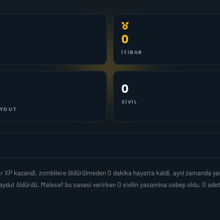
0
İTIBAR
0
SIVIL
YDUT
dar XP kazandi, zombilere öldürülmeden 0 dakika hayatta kaldi, ayni zamanda 
ydut öldürdü. Malesef bu savasi verirken 0 sivilin yasamina sebep oldu. 0 ad