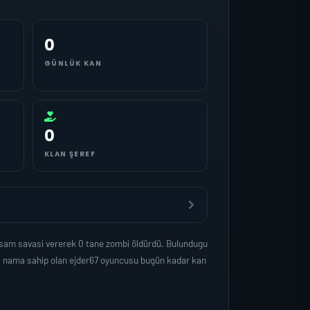
0
GÜNLÜK KAN
0
KLAN ŞEREF
yasam savasi vererek 0 tane zombi öldürdü. Bulundugu
et nama sahip olan ejder67 oyuncusu bugün kadar kan