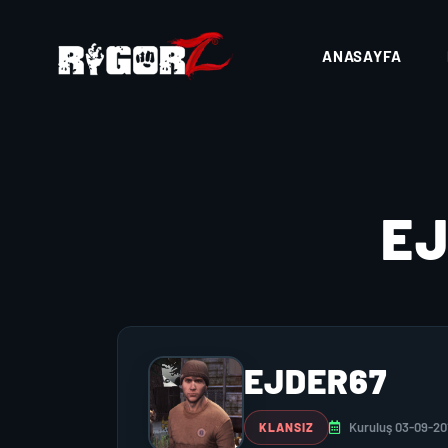
ANASAYFA
E
EJDER67
Kuruluş 03-09-20
KLANSIZ