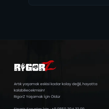
Artık yaşamak eskisi kadar kolay değil, hayatta
kalabiliecekmisin!
RigorZ Yaşamak İçin Öldür
Sipariş Sorunları İçin : +9 0850 304 32 09