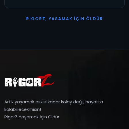
R
I
G
O
R
Z
,
Y
A
S
A
M
A
K
İ
Ç
I
N
Ö
L
D
Ü
R
Artık yaşamak eskisi kadar kolay değil, hayatta
kalabiliecekmisin!
RigorZ Yaşamak İçin Öldür