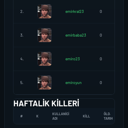
2.
emirkral23
0
3.
emirbaba23
0
4.
emiro23
0
5.
emiroyun
0
HAFTALIK KILLERI
KULLANICI
ÖLD.
#
K
KILL
ADI
TARIH