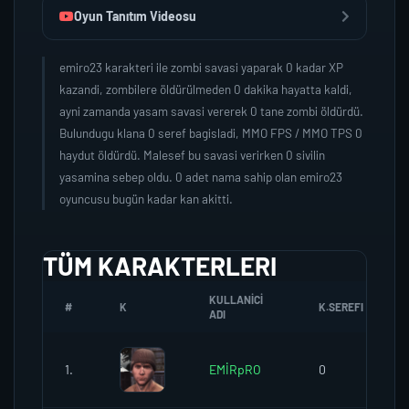
Oyun Tanıtım Videosu
emiro23 karakteri ile zombi savasi yaparak 0 kadar XP
kazandi, zombilere öldürülmeden 0 dakika hayatta kaldi,
ayni zamanda yasam savasi vererek 0 tane zombi öldürdü.
Bulundugu klana 0 seref bagisladi, MMO FPS / MMO TPS 0
haydut öldürdü. Malesef bu savasi verirken 0 sivilin
yasamina sebep oldu. 0 adet nama sahip olan emiro23
oyuncusu bugün kadar kan akitti.
TÜM KARAKTERLERI
KULLANICI
#
K
K.SEREFI
ADI
1.
EMİRpRO
0