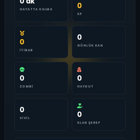
0 dk
0
HAYATTA KALMA
XP
0
0
GÜNLÜK KAN
İTIBAR
0
0
ZOMBI
HAYDUT
0
0
SIVIL
KLAN ŞEREF