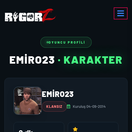
OYUNCU PROFILI
EMIRO23
· KARAKTER
EMIRO23
Kuruluş 04-09-2014
KLANSIZ