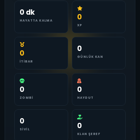
0 dk
0
HAYATTA KALMA
XP
0
0
GÜNLÜK KAN
İTIBAR
0
0
ZOMBI
HAYDUT
0
0
SIVIL
KLAN ŞEREF