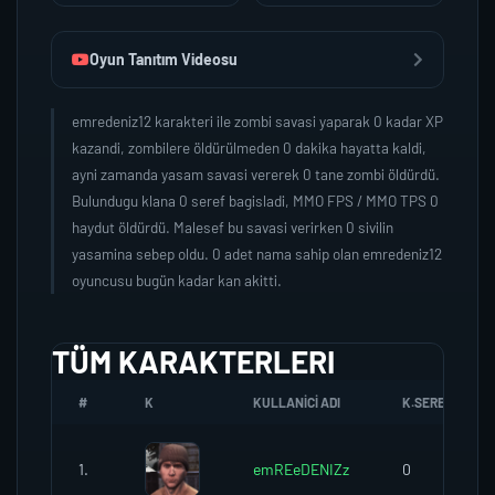
Oyun Tanıtım Videosu
emredeniz12 karakteri ile zombi savasi yaparak 0 kadar XP
kazandi, zombilere öldürülmeden 0 dakika hayatta kaldi,
ayni zamanda yasam savasi vererek 0 tane zombi öldürdü.
Bulundugu klana 0 seref bagisladi, MMO FPS / MMO TPS 0
haydut öldürdü. Malesef bu savasi verirken 0 sivilin
yasamina sebep oldu. 0 adet nama sahip olan emredeniz12
oyuncusu bugün kadar kan akitti.
TÜM KARAKTERLERI
#
K
KULLANICI ADI
K.SEREFI
1.
emREeDENIZz
0