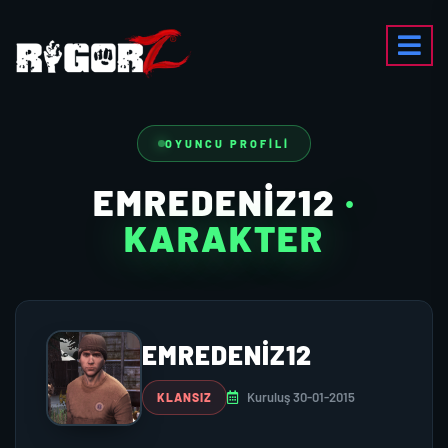
OYUNCU PROFILI
EMREDENIZ12
·
KARAKTER
EMREDENIZ12
Kuruluş 30-01-2015
KLANSIZ