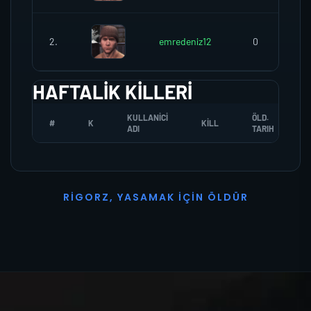
2.
emredeniz12
0
HAFTALIK KILLERI
KULLANICI
ÖLD.
#
K
KILL
ADI
TARIH
R
I
G
O
R
Z
,
Y
A
S
A
M
A
K
İ
Ç
I
N
Ö
L
D
Ü
R