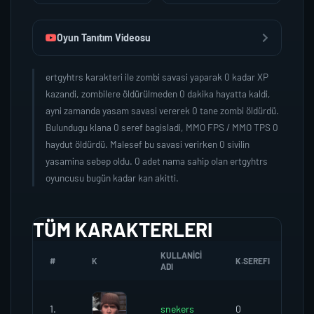
Oyun Tanıtım Videosu
ertgyhtrs karakteri ile zombi savasi yaparak 0 kadar XP
kazandi, zombilere öldürülmeden 0 dakika hayatta kaldi,
ayni zamanda yasam savasi vererek 0 tane zombi öldürdü.
Bulundugu klana 0 seref bagisladi, MMO FPS / MMO TPS 0
haydut öldürdü. Malesef bu savasi verirken 0 sivilin
yasamina sebep oldu. 0 adet nama sahip olan ertgyhtrs
oyuncusu bugün kadar kan akitti.
TÜM KARAKTERLERI
KULLANICI
#
K
K.SEREFI
ZO
ADI
1.
snekers
0
0