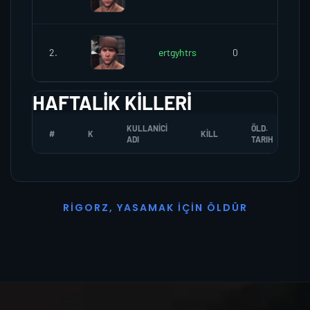
2.
ertgyhtrs
0
0
HAFTALIK KILLERI
KULLANICI
ÖLD.
#
K
KILL
ADI
TARIH
R
I
G
O
R
Z
,
Y
A
S
A
M
A
K
İ
Ç
I
N
Ö
L
D
Ü
R