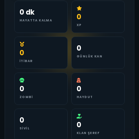
0 dk
0
HAYATTA KALMA
XP
0
0
GÜNLÜK KAN
İTIBAR
0
0
ZOMBI
HAYDUT
0
0
SIVIL
KLAN ŞEREF