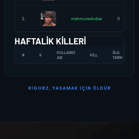
2.
mahmuteskobar
0
HAFTALIK KILLERI
KULLANICI
ÖLD.
#
K
KILL
ADI
TARIH
R
I
G
O
R
Z
,
Y
A
S
A
M
A
K
İ
Ç
I
N
Ö
L
D
Ü
R