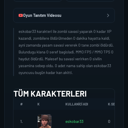
Oyun Tanıtım Videosu
eskobar33 karakteri ile zombi savasi yaparak 0 kadar XP
kazandi, zombilere öldürülmeden 0 dakika hayatta kaldi,
ayni zamanda yasam savasi vererek 0 tane zombi öldürdü.
Bulundugu klana 0 seref bagisladi, MMO FPS / MMO TPS 0
haydut öldürdü. Malesef bu savasi verirken 0 sivilin
yasamina sebep oldu. 0 adet nama sahip olan eskobar33
oyuncusu bugün kadar kan akitti.
TÜM KARAKTERLERI
#
K
KULLANICI ADI
K.SEREFI
1.
eskobar33
0