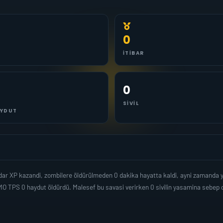
0
İTIBAR
0
SIVIL
YDUT
adar XP kazandi, zombilere öldürülmeden 0 dakika hayatta kaldi, ayni zamanda
O TPS 0 haydut öldürdü. Malesef bu savasi verirken 0 sivilin yasamina sebep