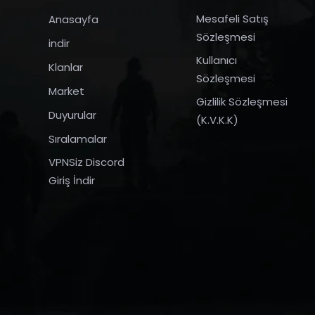
Mesafeli Satış
Anasayfa
Sözleşmesi
indir
Kullanıcı
Klanlar
Sözleşmesi
Market
Gizlilik Sözleşmesi
Duyurular
(K.V.K.K)
Sıralamalar
VPNSiz Discord
Giriş İndir