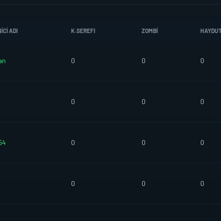
CI ADI
K.SEREFI
ZOMBI
HAYDU
an
0
0
0
0
0
0
54
0
0
0
0
0
0