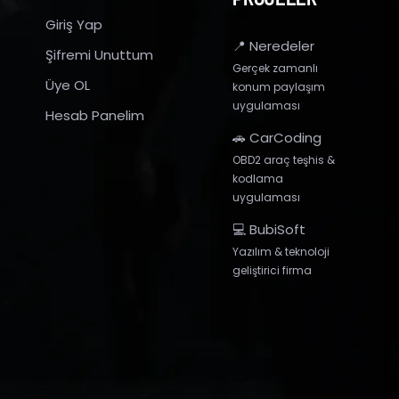
Giriş Yap
📍 Neredeler
Şifremi Unuttum
Gerçek zamanlı
Üye OL
konum paylaşım
uygulaması
Hesab Panelim
🚗 CarCoding
OBD2 araç teşhis &
kodlama
uygulaması
💻 BubiSoft
Yazılım & teknoloji
geliştirici firma