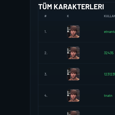
TÜM KARAKTERLERI
#
K
KULLANI
1.
etnant
2.
32435
3.
123123
4.
tnatn