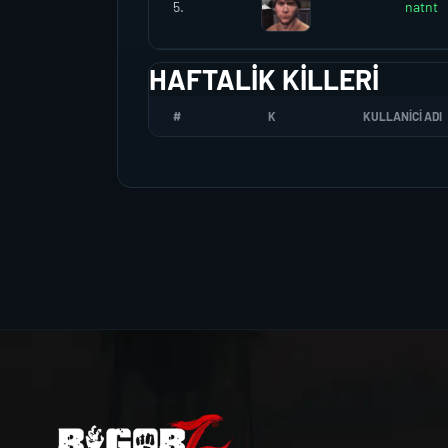
5.
natnt
HAFTALIK KILLERI
#
K
KULLANICI ADI