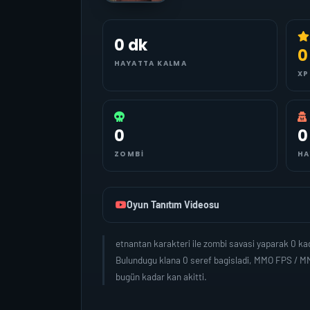
0 dk
0
HAYATTA KALMA
XP
0
0
ZOMBI
HA
Oyun Tanıtım Videosu
etnantan karakteri ile zombi savasi yaparak 0 k
Bulundugu klana 0 seref bagisladi, MMO FPS / MM
bugün kadar kan akitti.