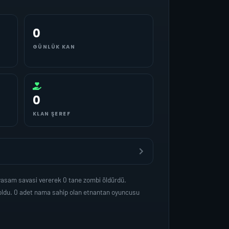
0
GÜNLÜK KAN
0
KLAN ŞEREF
 yasam savasi vererek 0 tane zombi öldürdü.
 oldu. 0 adet nama sahip olan etnantan oyuncusu