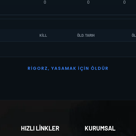
0
0
0
KILL
ÖLD. TARIH
ÖL
R
I
G
O
R
Z
,
Y
A
S
A
M
A
K
İ
Ç
I
N
Ö
L
D
Ü
R
HIZLI LİNKLER
KURUMSAL