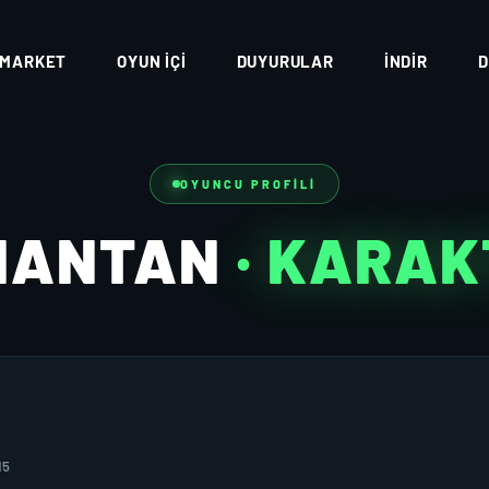
MARKET
OYUN İÇI
DUYURULAR
İNDIR
D
OYUNCU PROFILI
NANTAN
· KARAK
15