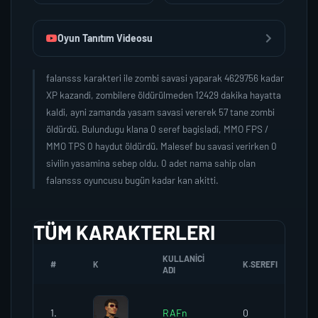
Oyun Tanıtım Videosu
falansss karakteri ile zombi savasi yaparak 4629756 kadar
XP kazandi, zombilere öldürülmeden 12429 dakika hayatta
kaldi, ayni zamanda yasam savasi vererek 57 tane zombi
öldürdü. Bulundugu klana 0 seref bagisladi, MMO FPS /
MMO TPS 0 haydut öldürdü. Malesef bu savasi verirken 0
sivilin yasamina sebep oldu. 0 adet nama sahip olan
falansss oyuncusu bugün kadar kan akitti.
TÜM KARAKTERLERI
KULLANICI
#
K
K.SEREFI
Z
ADI
1.
RAFn
0
0