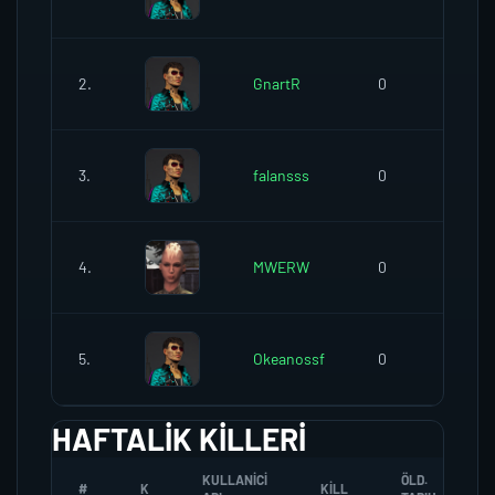
2.
GnartR
0
8
3.
falansss
0
5
4.
MWERW
0
0
5.
Okeanossf
0
2
HAFTALIK KILLERI
KULLANICI
ÖLD.
#
K
KILL