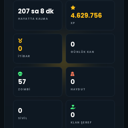
207 sa 8 dk
4.629.756
HAYATTA KALMA
XP
0
0
GÜNLÜK KAN
İTIBAR
57
0
ZOMBI
HAYDUT
0
0
SIVIL
KLAN ŞEREF