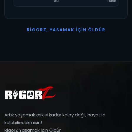
ADI
TARIH
R
I
G
O
R
Z
,
Y
A
S
A
M
A
K
İ
Ç
I
N
Ö
L
D
Ü
R
Artık yaşamak eskisi kadar kolay değil, hayatta
kalabiliecekmisin!
RigorZ Yaşamak İçin Öldür