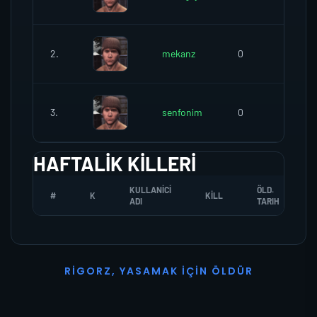
2.
mekanz
0
0
3.
senfonim
0
0
HAFTALIK KILLERI
KULLANICI
ÖLD.
#
K
KILL
ADI
TARIH
R
I
G
O
R
Z
,
Y
A
S
A
M
A
K
İ
Ç
I
N
Ö
L
D
Ü
R