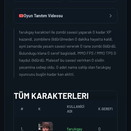
Oyun Tanıtım Videosu
farukgay karakteri ile zombi savasi yaparak 0 kadar XP
kazandi, zombilere öldürülmeden 0 dakika hayatta kaldi,
ayni zamanda yasam savasi vererek 0 tane zombi öldürdü.
Bulundugu klana 0 seref bagisladi, MMO FPS / MMO TPS 0
haydut öldürdü. Malesef bu savasi verirken 0 sivilin
yasamina sebep oldu. 0 adet nama sahip olan farukgay
oyuncusu bugün kadar kan akitti.
TÜM KARAKTERLERI
KULLANICI
#
K
K.SEREFI
ZO
ADI
1.
farukgay
0
0