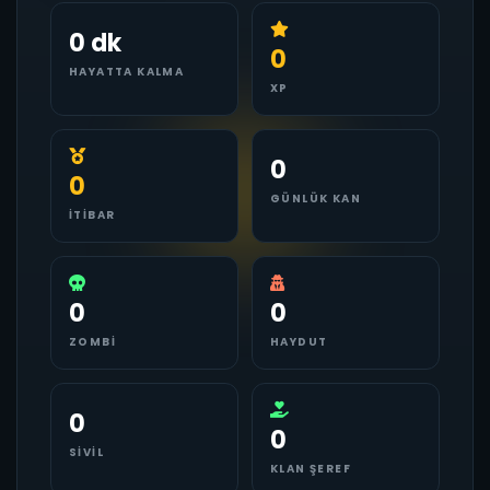
0 dk
0
HAYATTA KALMA
XP
0
0
GÜNLÜK KAN
İTIBAR
0
0
ZOMBI
HAYDUT
0
0
SIVIL
KLAN ŞEREF