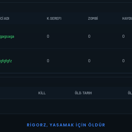
CI ADI
K.SEREFI
ZOMBI
HAYD
gagsaga
0
0
0
fgfgfgfz
0
0
0
KILL
ÖLD. TARIH
ÖL
R
I
G
O
R
Z
,
Y
A
S
A
M
A
K
İ
Ç
I
N
Ö
L
D
Ü
R