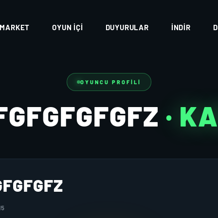
MARKET
OYUN İÇI
DUYURULAR
İNDIR
D
OYUNCU PROFILI
FGFGFGFGFZ
· K
GFGFGFZ
15