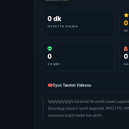
0 dk
0
HAYATTA KALMA
XP
0
0
ZOMBI
HA
Oyun Tanıtım Videosu
fgfgfgfgfgfgfgfz karakteri ile zombi savasi yapa
Bulundugu klana 0 seref bagisladi, MMO FPS / MMO
oyuncusu bugün kadar kan akitti.