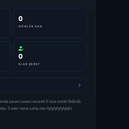
0
GÜNLÜK KAN
0
KLAN ŞEREF
amanda yasam savasi vererek 0 tane zombi öldürdü.
ldu. 0 adet nama sahip olan fgfgfgfgfgfgfgfz