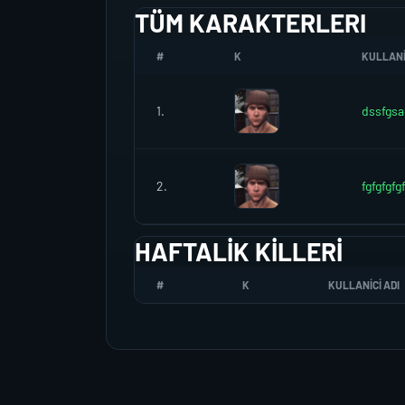
TÜM KARAKTERLERI
#
K
KULLANI
1.
dssfgsa
2.
fgfgfgfg
HAFTALIK KILLERI
#
K
KULLANICI ADI