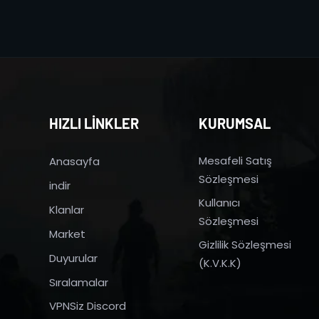
HIZLI LİNKLER
KURUMSAL
Mesafeli Satış
Anasayfa
Sözleşmesi
indir
Kullanıcı
Klanlar
Sözleşmesi
Market
Gizlilik Sözleşmesi
Duyurular
(K.V.K.K)
Sıralamalar
VPNSiz Discord