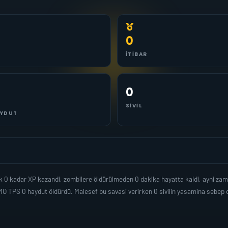
0
İTIBAR
0
SIVIL
YDUT
rak 0 kadar XP kazandi, zombilere öldürülmeden 0 dakika hayatta kaldi, ayni z
 TPS 0 haydut öldürdü. Malesef bu savasi verirken 0 sivilin yasamina sebep o