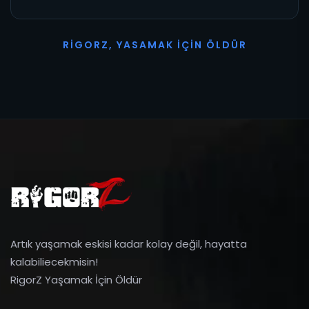
R
I
G
O
R
Z
,
Y
A
S
A
M
A
K
İ
Ç
I
N
Ö
L
D
Ü
R
Artık yaşamak eskisi kadar kolay değil, hayatta
kalabiliecekmisin!
RigorZ Yaşamak İçin Öldür