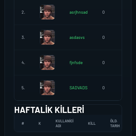
2.
asrjhnsad
0
0
3.
asdasvs
0
0
4.
fjnfsde
0
0
5.
SADVADS
0
0
HAFTALIK KILLERI
KULLANICI
ÖLD.
#
K
KILL
ADI
TARIH