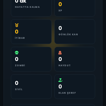
0 dk
0
HAYATTA KALMA
XP
0
0
GÜNLÜK KAN
İTIBAR
0
0
ZOMBI
HAYDUT
0
0
SIVIL
KLAN ŞEREF