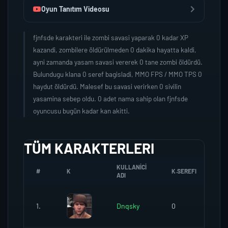
Oyun Tanıtım Videosu
fjnfsde karakteri ile zombi savasi yaparak 0 kadar XP
kazandi, zombilere öldürülmeden 0 dakika hayatta kaldi,
ayni zamanda yasam savasi vererek 0 tane zombi öldürdü.
Bulundugu klana 0 seref bagisladi, MMO FPS / MMO TPS 0
haydut öldürdü. Malesef bu savasi verirken 0 sivilin
yasamina sebep oldu. 0 adet nama sahip olan fjnfsde
oyuncusu bugün kadar kan akitti.
TÜM KARAKTERLERI
KULLANICI
#
K
K.SEREFI
ZO
ADI
1.
Dnqsky
0
0