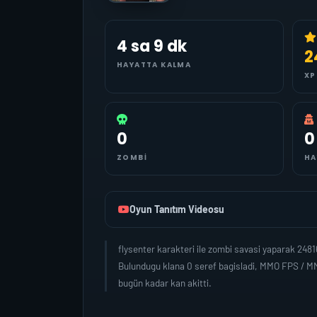
4 sa 9 dk
2
HAYATTA KALMA
XP
0
0
ZOMBI
HA
Oyun Tanıtım Videosu
flysenter karakteri ile zombi savasi yaparak 24
Bulundugu klana 0 seref bagisladi, MMO FPS / MM
bugün kadar kan akitti.