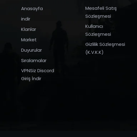
Mesafeli Satış
Anasayfa
Sözleşmesi
indir
Kullanıcı
Klanlar
Sözleşmesi
Market
Gizlilik Sözleşmesi
Duyurular
(K.V.K.K)
Sıralamalar
VPNSiz Discord
Giriş İndir