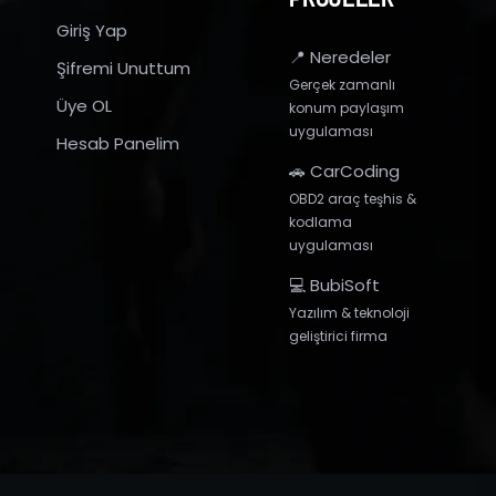
Giriş Yap
📍 Neredeler
Şifremi Unuttum
Gerçek zamanlı
Üye OL
konum paylaşım
uygulaması
Hesab Panelim
🚗 CarCoding
OBD2 araç teşhis &
kodlama
uygulaması
💻 BubiSoft
Yazılım & teknoloji
geliştirici firma