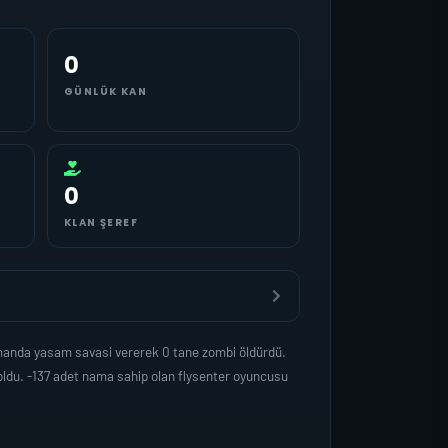
0
GÜNLÜK KAN
0
KLAN ŞEREF
amanda yasam savasi vererek 0 tane zombi öldürdü.
ldu. -137 adet nama sahip olan flysenter oyuncusu