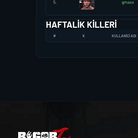
5.
gmaxx
HAFTALIK KILLERI
#
K
KULLANICI ADI