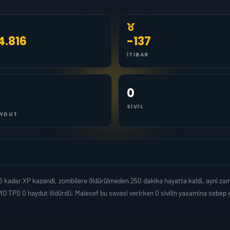
4.816
-137
İTIBAR
0
SIVIL
YDUT
816 kadar XP kazandi, zombilere öldürülmeden 250 dakika hayatta kaldi, ayni z
O TPS 0 haydut öldürdü. Malesef bu savasi verirken 0 sivilin yasamina sebep o