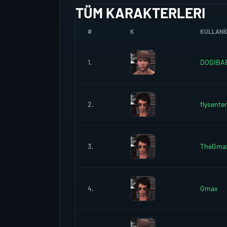
TÜM KARAKTERLERI
#
K
KULLANIC
1.
DOGIBA
2.
flysenter
3.
TheGma
4.
Gmax