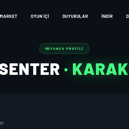
MARKET
OYUN İÇI
DUYURULAR
İNDIR
D
OYUNCU PROFILI
YSENTER
· KARA
25