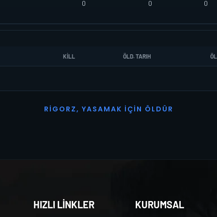
0
0
0
KILL
ÖLD. TARIH
ÖL
R
I
G
O
R
Z
,
Y
A
S
A
M
A
K
İ
Ç
I
N
Ö
L
D
Ü
R
HIZLI LİNKLER
KURUMSAL