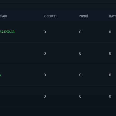
I ADI
K.SEREFI
ZOMBI
HAY
BA123456
0
0
0
0
0
0
x
0
0
0
0
0
0