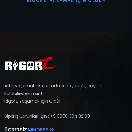
R
I
G
O
R
Z
,
Y
A
S
A
M
A
K
İ
Ç
I
N
Ö
L
D
Ü
R
Artık yaşamak eskisi kadar kolay değil, hayatta
kalabiliecekmisin!
RigorZ Yaşamak İçin Öldür
Sipariş Sorunları İçin : +9 0850 304 32 09
ÜCRETSIZ
MMOFPS