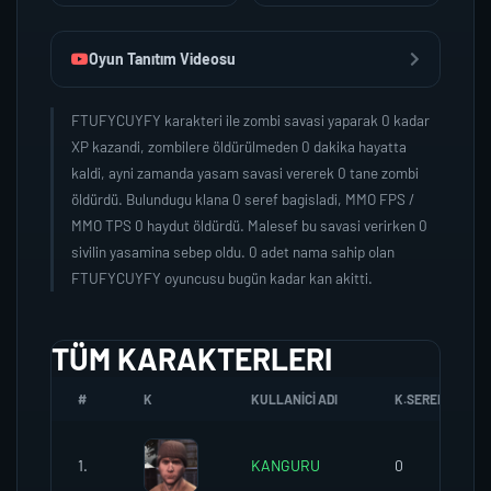
Oyun Tanıtım Videosu
FTUFYCUYFY karakteri ile zombi savasi yaparak 0 kadar
XP kazandi, zombilere öldürülmeden 0 dakika hayatta
kaldi, ayni zamanda yasam savasi vererek 0 tane zombi
öldürdü. Bulundugu klana 0 seref bagisladi, MMO FPS /
MMO TPS 0 haydut öldürdü. Malesef bu savasi verirken 0
sivilin yasamina sebep oldu. 0 adet nama sahip olan
FTUFYCUYFY oyuncusu bugün kadar kan akitti.
TÜM KARAKTERLERI
#
K
KULLANICI ADI
K.SEREFI
1.
KANGURU
0