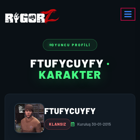
OYUNCU PROFILI
FTUFYCUYFY
·
KARAKTER
FTUFYCUYFY
Kuruluş 30-01-2015
KLANSIZ