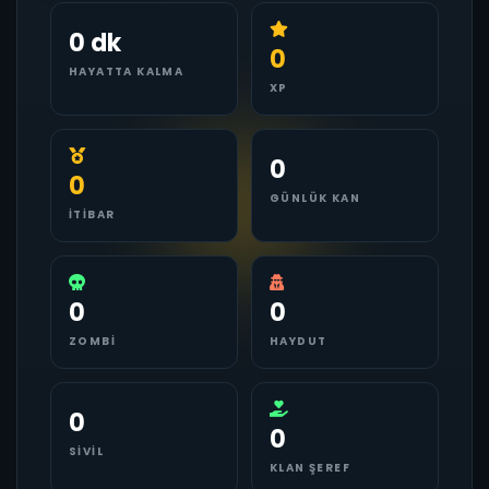
0 dk
0
HAYATTA KALMA
XP
0
0
GÜNLÜK KAN
İTIBAR
0
0
ZOMBI
HAYDUT
0
0
SIVIL
KLAN ŞEREF