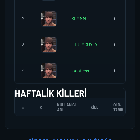
2.
SLMMM
0
3.
FTUFYCUYFY
0
4.
loooteeer
0
HAFTALIK KILLERI
KULLANICI
ÖLD.
#
K
KILL
ADI
TARIH