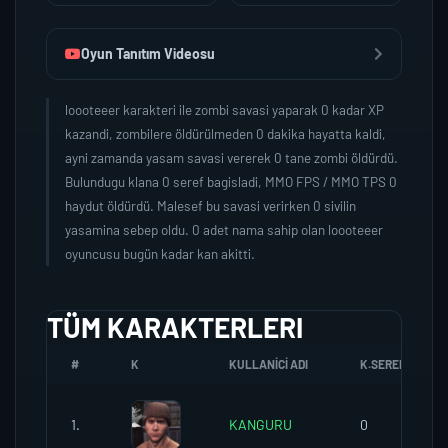
Oyun Tanıtım Videosu
loooteeer karakteri ile zombi savasi yaparak 0 kadar XP
kazandi, zombilere öldürülmeden 0 dakika hayatta kaldi,
ayni zamanda yasam savasi vererek 0 tane zombi öldürdü.
Bulundugu klana 0 seref bagisladi, MMO FPS / MMO TPS 0
haydut öldürdü. Malesef bu savasi verirken 0 sivilin
yasamina sebep oldu. 0 adet nama sahip olan loooteeer
oyuncusu bugün kadar kan akitti.
TÜM KARAKTERLERI
#
K
KULLANICI ADI
K.SEREFI
1.
KANGURU
0