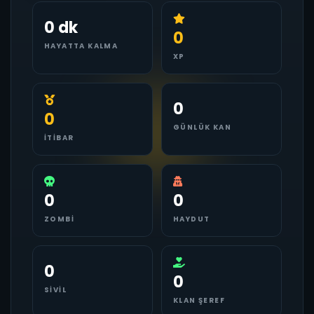
0 dk
0
HAYATTA KALMA
XP
0
0
GÜNLÜK KAN
İTIBAR
0
0
ZOMBI
HAYDUT
0
0
SIVIL
KLAN ŞEREF