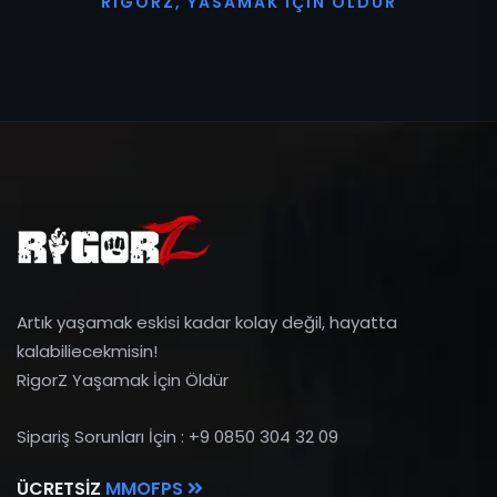
R
I
G
O
R
Z
,
Y
A
S
A
M
A
K
İ
Ç
I
N
Ö
L
D
Ü
R
Artık yaşamak eskisi kadar kolay değil, hayatta
kalabiliecekmisin!
RigorZ Yaşamak İçin Öldür
Sipariş Sorunları İçin : +9 0850 304 32 09
ÜCRETSIZ
MMOFPS