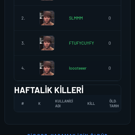
2.
SLMMM
0
3.
FTUFYCUYFY
0
4.
loooteeer
0
HAFTALIK KILLERI
KULLANICI
ÖLD.
#
K
KILL
ADI
TARIH