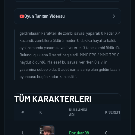
Oyun Tanıtım Videosu
geldimlaaan karakteri ile zombi savasi yaparak 0 kadar XP
kazandi, zombilere öldürülmeden 0 dakika hayatta kaldi,
ayni zamanda yasam savasi vererek 0 tane zombi öldürdü.
Bulundugu klana 0 seref bagisladi, MMO FPS / MMO TPS 0
haydut öldürdü. Malesef bu savasi verirken 0 sivilin
yasamina sebep oldu. 0 adet nama sahip olan geldimlaaan
oyuncusu bugün kadar kan akitti.
TÜM KARAKTERLERI
KULLANICI
#
K
K.SEREFI
ADI
1.
Dorukan98
0