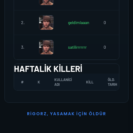
2.
geldimlaaan
0
3.
satilirrrrrrr
0
HAFTALIK KILLERI
KULLANICI
ÖLD.
#
K
KILL
ADI
TARIH
R
I
G
O
R
Z
,
Y
A
S
A
M
A
K
İ
Ç
I
N
Ö
L
D
Ü
R