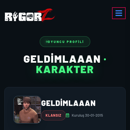
OYUNCU PROFILI
GELDIMLAAAN
·
KARAKTER
GELDIMLAAAN
Kuruluş 30-01-2015
KLANSIZ