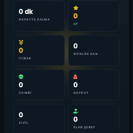
0 dk
0
HAYATTA KALMA
XP
0
0
GÜNLÜK KAN
İTIBAR
0
0
ZOMBI
HAYDUT
0
0
SIVIL
KLAN ŞEREF