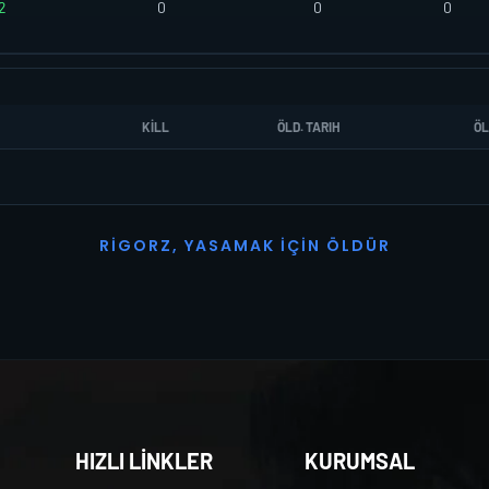
2
0
0
0
KILL
ÖLD. TARIH
ÖL
R
I
G
O
R
Z
,
Y
A
S
A
M
A
K
İ
Ç
I
N
Ö
L
D
Ü
R
HIZLI LİNKLER
KURUMSAL