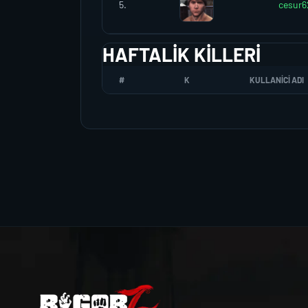
5.
cesur6
HAFTALIK KILLERI
#
K
KULLANICI ADI