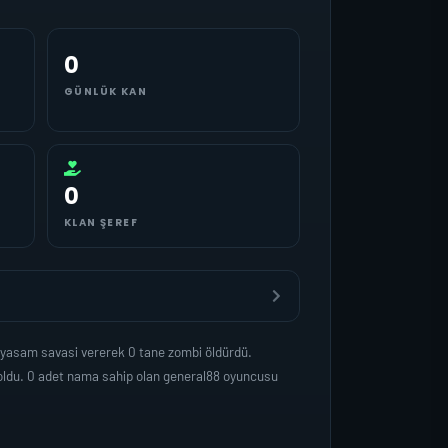
0
GÜNLÜK KAN
0
KLAN ŞEREF
 yasam savasi vererek 0 tane zombi öldürdü.
oldu. 0 adet nama sahip olan general88 oyuncusu