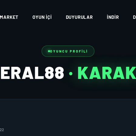
MARKET
OYUN İÇI
DUYURULAR
İNDIR
D
OYUNCU PROFILI
NERAL88
· KARA
022