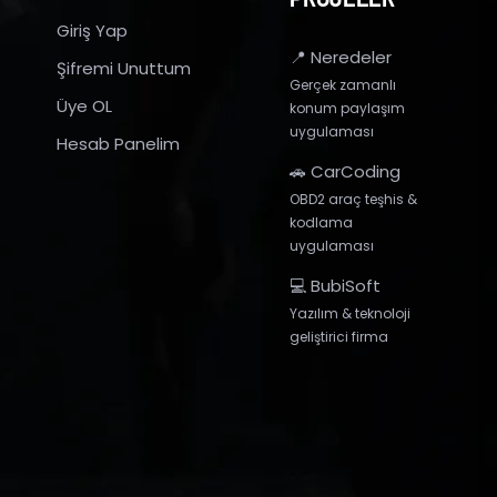
Giriş Yap
📍 Neredeler
Şifremi Unuttum
Gerçek zamanlı
Üye OL
konum paylaşım
uygulaması
Hesab Panelim
🚗 CarCoding
OBD2 araç teşhis &
kodlama
uygulaması
💻 BubiSoft
Yazılım & teknoloji
geliştirici firma