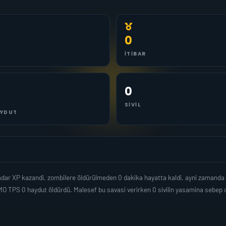
0
İTIBAR
0
SIVIL
YDUT
kadar XP kazandi, zombilere öldürülmeden 0 dakika hayatta kaldi, ayni zamanda
O TPS 0 haydut öldürdü. Malesef bu savasi verirken 0 sivilin yasamina sebep 