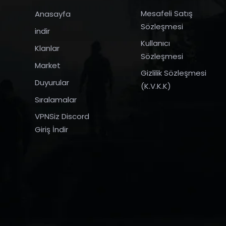
Mesafeli Satış
Anasayfa
Sözleşmesi
indir
Kullanıcı
Klanlar
Sözleşmesi
Market
Gizlilik Sözleşmesi
Duyurular
(K.V.K.K)
Sıralamalar
VPNSiz Discord
Giriş İndir