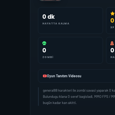
0 dk
0
HAYATTA KALMA
XP
0
0
ZOMBI
HA
Oyun Tanıtım Videosu
general88 karakteri ile zombi savasi yaparak 0 
Bulundugu klana 0 seref bagisladi, MMO FPS / MM
bugün kadar kan akitti.