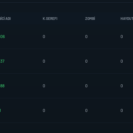
CI ADI
K.SEREFI
ZOMBI
HAYDU
l06
0
0
0
l37
0
0
0
l88
0
0
0
1
0
0
0