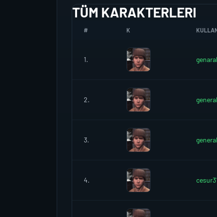
TÜM KARAKTERLERI
#
K
KULLANI
1.
genara
2.
genera
3.
genera
4.
cesur3