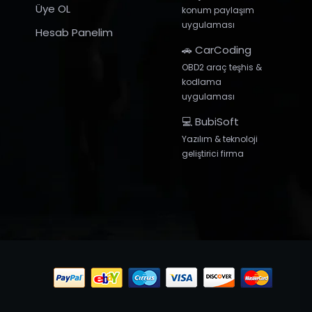
Üye OL
konum paylaşım
uygulaması
Hesab Panelim
🚗 CarCoding
OBD2 araç teşhis &
kodlama
uygulaması
💻 BubiSoft
Yazılım & teknoloji
geliştirici firma