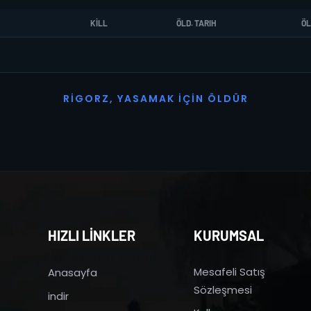
KILL
ÖLD. TARIH
ÖL
R
I
G
O
R
Z
,
Y
A
S
A
M
A
K
İ
Ç
I
N
Ö
L
D
Ü
R
HIZLI LİNKLER
KURUMSAL
Mesafeli Satış
Anasayfa
Sözleşmesi
indir