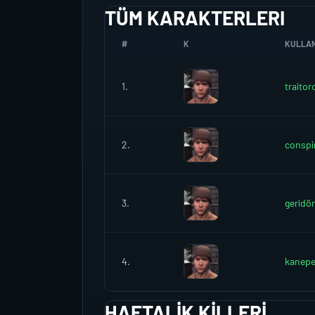
TÜM KARAKTERLERI
#
K
KULLANI
1.
traitor
2.
conspi
3.
geridö
4.
kanepec
HAFTALIK KILLERI