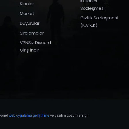
Kullanıcı
Klanlar
Sözleşmesi
Market
Gizlilik Sözleşmesi
Duyurular
(K.V.K.K)
Sıralamalar
VPNSiz Discord
Giriş İndir
syonel
web uygulama geliştirme
ve yazılım çözümleri için