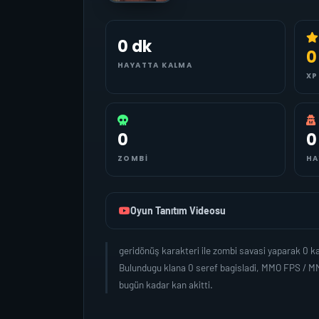
0 dk
0
HAYATTA KALMA
XP
0
0
ZOMBI
HA
Oyun Tanıtım Videosu
geridönüş karakteri ile zombi savasi yaparak 0 
Bulundugu klana 0 seref bagisladi, MMO FPS / MM
bugün kadar kan akitti.