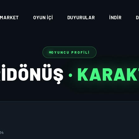
MARKET
OYUN İÇI
DUYURULAR
İNDIR
D
OYUNCU PROFILI
RIDÖNÜŞ
· KARA
14