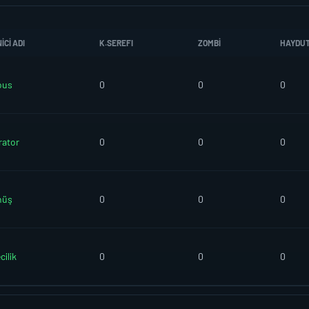
CI ADI
K.SEREFI
ZOMBI
HAYDU
ous
0
0
0
rator
0
0
0
nüş
0
0
0
ilik
0
0
0