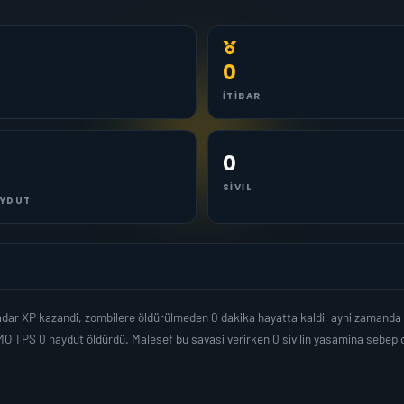
0
İTIBAR
0
SIVIL
YDUT
kadar XP kazandi, zombilere öldürülmeden 0 dakika hayatta kaldi, ayni zamanda
O TPS 0 haydut öldürdü. Malesef bu savasi verirken 0 sivilin yasamina sebep 