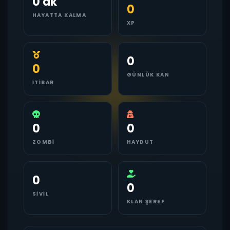
0 dk
0
HAYATTA KALMA
XP
0
0
GÜNLÜK KAN
İTIBAR
0
0
ZOMBI
HAYDUT
0
0
SIVIL
KLAN ŞEREF