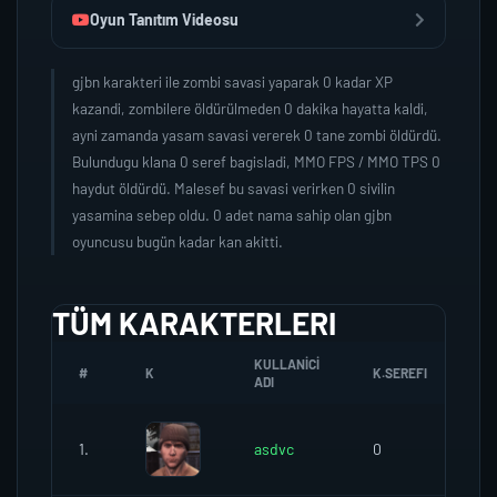
Oyun Tanıtım Videosu
gjbn karakteri ile zombi savasi yaparak 0 kadar XP
kazandi, zombilere öldürülmeden 0 dakika hayatta kaldi,
ayni zamanda yasam savasi vererek 0 tane zombi öldürdü.
Bulundugu klana 0 seref bagisladi, MMO FPS / MMO TPS 0
haydut öldürdü. Malesef bu savasi verirken 0 sivilin
yasamina sebep oldu. 0 adet nama sahip olan gjbn
oyuncusu bugün kadar kan akitti.
TÜM KARAKTERLERI
KULLANICI
#
K
K.SEREFI
ZO
ADI
1.
asdvc
0
0