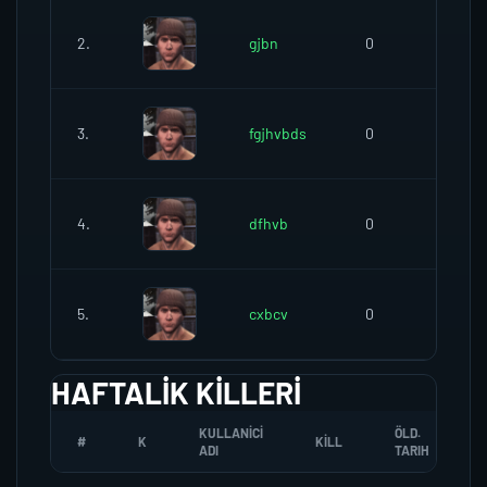
2.
gjbn
0
0
3.
fgjhvbds
0
0
4.
dfhvb
0
0
5.
cxbcv
0
0
HAFTALIK KILLERI
KULLANICI
ÖLD.
#
K
KILL
ADI
TARIH