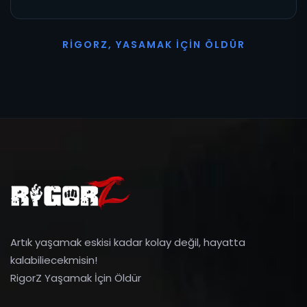
R
I
G
O
R
Z
,
Y
A
S
A
M
A
K
İ
Ç
I
N
Ö
L
D
Ü
R
Artık yaşamak eskisi kadar kolay değil, hayatta
kalabiliecekmisin!
RigorZ Yaşamak İçin Öldür