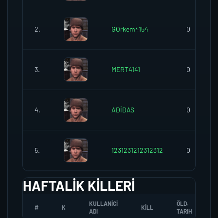
2.
GOrkem4154
0
3.
MERT4141
0
4.
ADİDAS
0
5.
1231231212312312
0
HAFTALIK KILLERI
KULLANICI
ÖLD.
#
K
KILL
ADI
TARIH