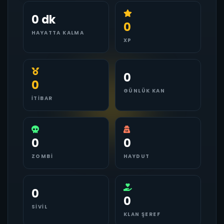
0 dk
0
HAYATTA KALMA
XP
0
0
GÜNLÜK KAN
İTIBAR
0
0
ZOMBI
HAYDUT
0
0
SIVIL
KLAN ŞEREF