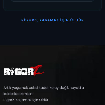
R
I
G
O
R
Z
,
Y
A
S
A
M
A
K
İ
Ç
I
N
Ö
L
D
Ü
R
Artık yaşamak eskisi kadar kolay değil, hayatta
kalabiliecekmisin!
RigorZ Yaşamak İçin Öldür