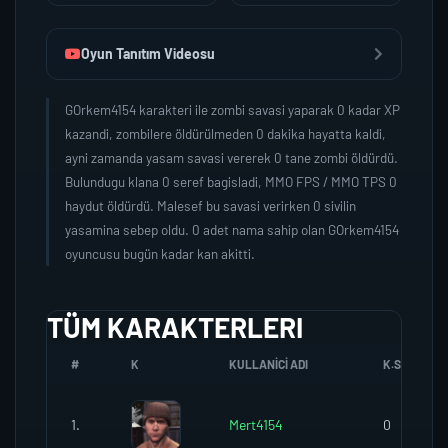
Oyun Tanıtım Videosu
GOrkem4154 karakteri ile zombi savasi yaparak 0 kadar XP
kazandi, zombilere öldürülmeden 0 dakika hayatta kaldi,
ayni zamanda yasam savasi vererek 0 tane zombi öldürdü.
Bulundugu klana 0 seref bagisladi, MMO FPS / MMO TPS 0
haydut öldürdü. Malesef bu savasi verirken 0 sivilin
yasamina sebep oldu. 0 adet nama sahip olan GOrkem4154
oyuncusu bugün kadar kan akitti.
TÜM KARAKTERLERI
#
K
KULLANICI ADI
K.SEREFI
1.
Mert4154
0