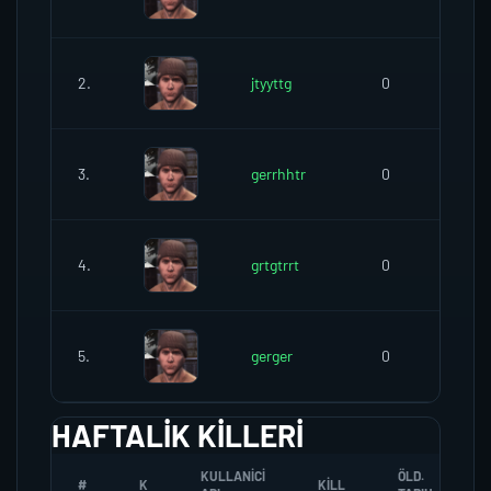
2.
jtyyttg
0
3.
gerrhhtr
0
4.
grtgtrrt
0
5.
gerger
0
HAFTALIK KILLERI
KULLANICI
ÖLD.
#
K
KILL