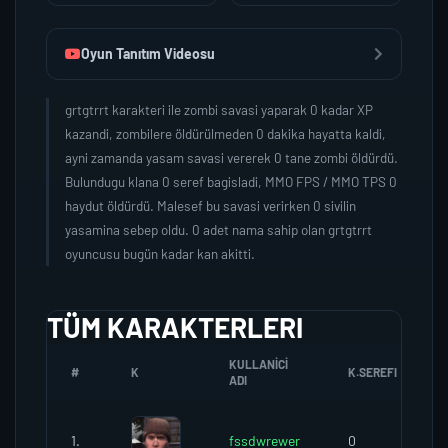
Oyun Tanıtım Videosu
grtgtrrt karakteri ile zombi savasi yaparak 0 kadar XP
kazandi, zombilere öldürülmeden 0 dakika hayatta kaldi,
ayni zamanda yasam savasi vererek 0 tane zombi öldürdü.
Bulundugu klana 0 seref bagisladi, MMO FPS / MMO TPS 0
haydut öldürdü. Malesef bu savasi verirken 0 sivilin
yasamina sebep oldu. 0 adet nama sahip olan grtgtrrt
oyuncusu bugün kadar kan akitti.
TÜM KARAKTERLERI
KULLANICI
#
K
K.SEREFI
ADI
1.
fssdwrewer
0