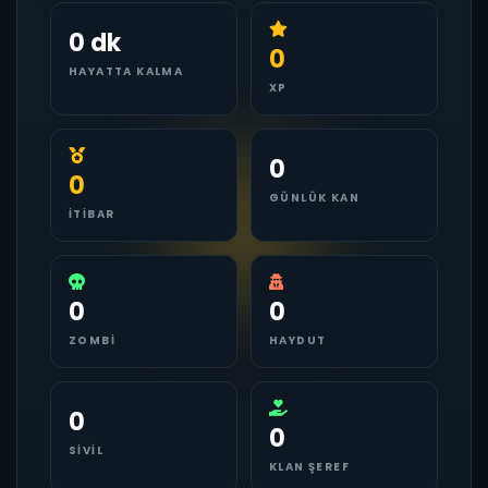
0 dk
0
HAYATTA KALMA
XP
0
0
GÜNLÜK KAN
İTIBAR
0
0
ZOMBI
HAYDUT
0
0
SIVIL
KLAN ŞEREF