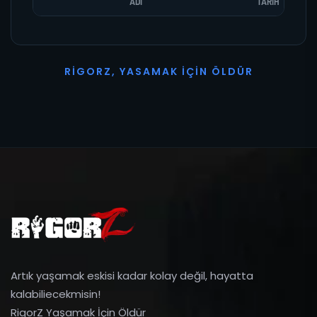
ADI
TARIH
R
I
G
O
R
Z
,
Y
A
S
A
M
A
K
İ
Ç
I
N
Ö
L
D
Ü
R
Artık yaşamak eskisi kadar kolay değil, hayatta
kalabiliecekmisin!
RigorZ Yaşamak İçin Öldür