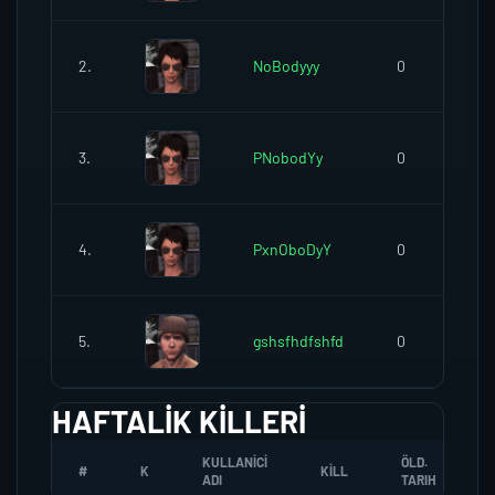
2.
NoBodyyy
0
3.
PNobodYy
0
4.
PxnOboDyY
0
5.
gshsfhdfshfd
0
HAFTALIK KILLERI
KULLANICI
ÖLD.
#
K
KILL
ADI
TARIH