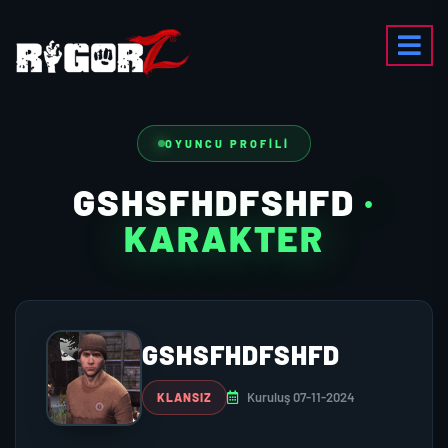
OYUNCU PROFILI
GSHSFHDFSHFD
·
KARAKTER
GSHSFHDFSHFD
Kuruluş 07-11-2024
KLANSIZ