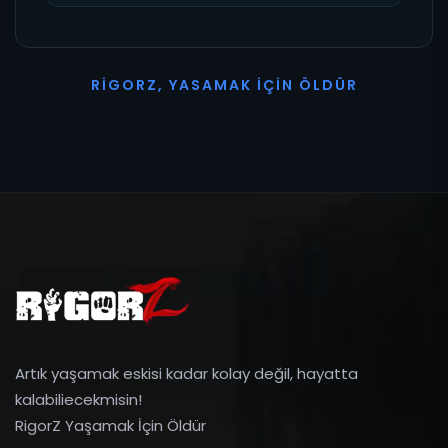
R
I
G
O
R
Z
,
Y
A
S
A
M
A
K
İ
Ç
I
N
Ö
L
D
Ü
R
Artık yaşamak eskisi kadar kolay değil, hayatta
kalabiliecekmisin!
RigorZ Yaşamak İçin Öldür