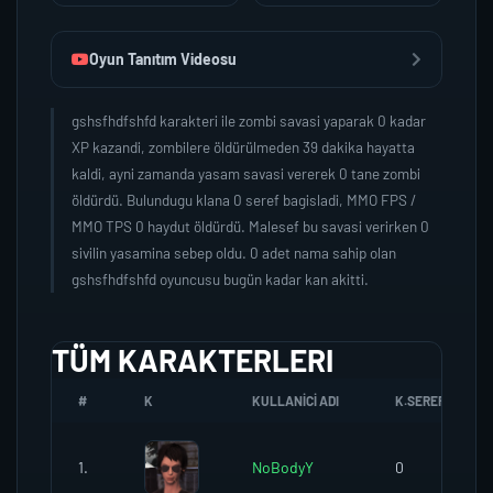
Oyun Tanıtım Videosu
gshsfhdfshfd karakteri ile zombi savasi yaparak 0 kadar
XP kazandi, zombilere öldürülmeden 39 dakika hayatta
kaldi, ayni zamanda yasam savasi vererek 0 tane zombi
öldürdü. Bulundugu klana 0 seref bagisladi, MMO FPS /
MMO TPS 0 haydut öldürdü. Malesef bu savasi verirken 0
sivilin yasamina sebep oldu. 0 adet nama sahip olan
gshsfhdfshfd oyuncusu bugün kadar kan akitti.
TÜM KARAKTERLERI
#
K
KULLANICI ADI
K.SEREFI
1.
NoBodyY
0