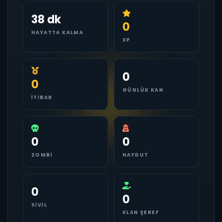
38 dk
0
HAYATTA KALMA
XP
0
0
GÜNLÜK KAN
İTIBAR
0
0
ZOMBI
HAYDUT
0
0
SIVIL
KLAN ŞEREF