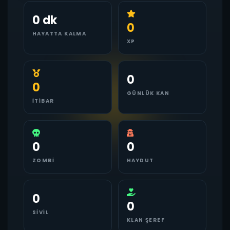
0 dk
0
HAYATTA KALMA
XP
0
0
GÜNLÜK KAN
İTIBAR
0
0
ZOMBI
HAYDUT
0
0
SIVIL
KLAN ŞEREF