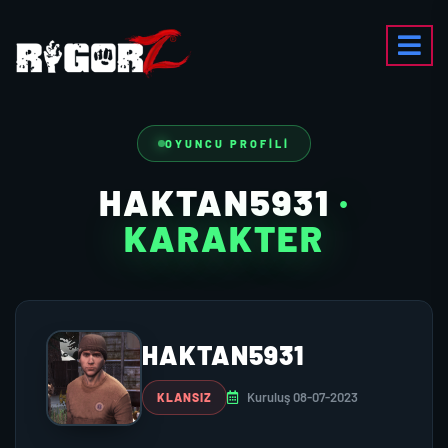
OYUNCU PROFILI
HAKTAN5931
·
KARAKTER
HAKTAN5931
Kuruluş 08-07-2023
KLANSIZ