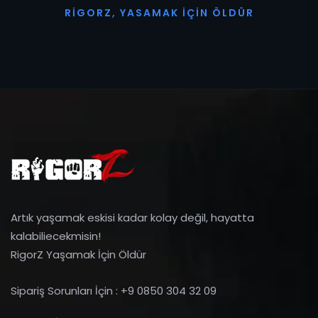
R
I
G
O
R
Z
,
Y
A
S
A
M
A
K
İ
Ç
I
N
Ö
L
D
Ü
R
Artık yaşamak eskisi kadar kolay değil, hayatta
kalabiliecekmisin!
RigorZ Yaşamak İçin Öldür
Sipariş Sorunları İçin : +9 0850 304 32 09