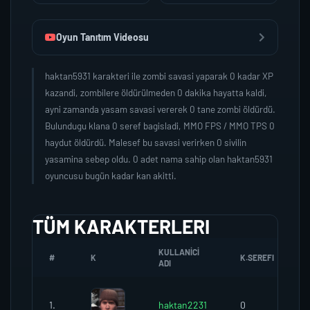
Oyun Tanıtım Videosu
haktan5931 karakteri ile zombi savasi yaparak 0 kadar XP
kazandi, zombilere öldürülmeden 0 dakika hayatta kaldi,
ayni zamanda yasam savasi vererek 0 tane zombi öldürdü.
Bulundugu klana 0 seref bagisladi, MMO FPS / MMO TPS 0
haydut öldürdü. Malesef bu savasi verirken 0 sivilin
yasamina sebep oldu. 0 adet nama sahip olan haktan5931
oyuncusu bugün kadar kan akitti.
TÜM KARAKTERLERI
KULLANICI
#
K
K.SEREFI
ADI
1.
haktan2231
0