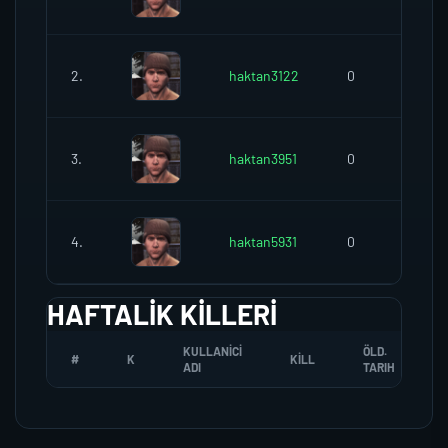
2.
haktan3122
0
3.
haktan3951
0
4.
haktan5931
0
HAFTALIK KILLERI
KULLANICI
ÖLD.
#
K
KILL
ADI
TARIH