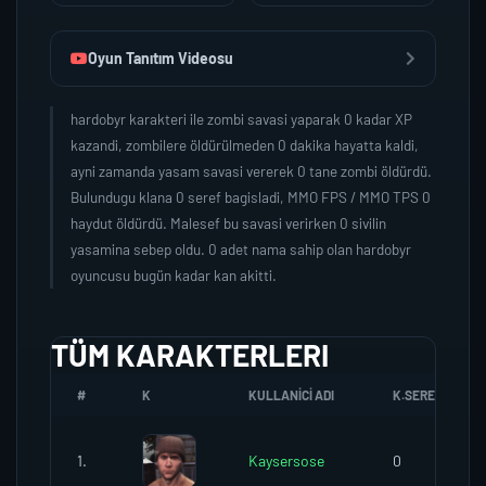
Oyun Tanıtım Videosu
hardobyr karakteri ile zombi savasi yaparak 0 kadar XP
kazandi, zombilere öldürülmeden 0 dakika hayatta kaldi,
ayni zamanda yasam savasi vererek 0 tane zombi öldürdü.
Bulundugu klana 0 seref bagisladi, MMO FPS / MMO TPS 0
haydut öldürdü. Malesef bu savasi verirken 0 sivilin
yasamina sebep oldu. 0 adet nama sahip olan hardobyr
oyuncusu bugün kadar kan akitti.
TÜM KARAKTERLERI
#
K
KULLANICI ADI
K.SEREFI
1.
Kaysersose
0