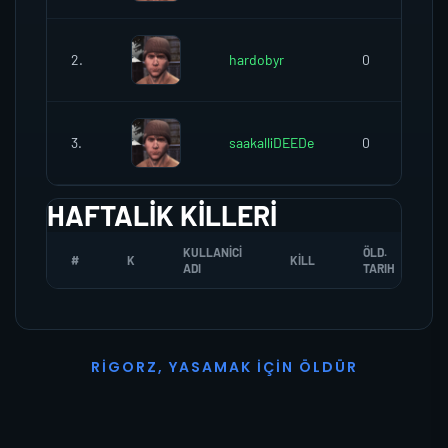
2.
hardobyr
0
3.
saakalliDEEDe
0
HAFTALIK KILLERI
KULLANICI
ÖLD.
#
K
KILL
ADI
TARIH
R
I
G
O
R
Z
,
Y
A
S
A
M
A
K
İ
Ç
I
N
Ö
L
D
Ü
R