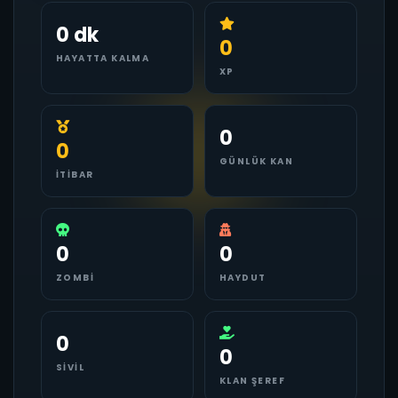
0 dk
0
HAYATTA KALMA
XP
0
0
GÜNLÜK KAN
İTIBAR
0
0
ZOMBI
HAYDUT
0
0
SIVIL
KLAN ŞEREF