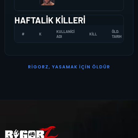
HAFTALIK KILLERI
KULLANICI
ÖLD.
#
K
KILL
ADI
TARIH
R
I
G
O
R
Z
,
Y
A
S
A
M
A
K
İ
Ç
I
N
Ö
L
D
Ü
R