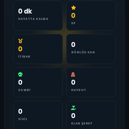
0 dk
0
HAYATTA KALMA
XP
0
0
GÜNLÜK KAN
İTIBAR
0
0
ZOMBI
HAYDUT
0
0
SIVIL
KLAN ŞEREF