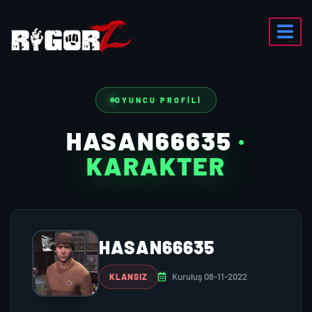
OYUNCU PROFILI
HASAN66635
·
KARAKTER
HASAN66635
Kuruluş 08-11-2022
KLANSIZ