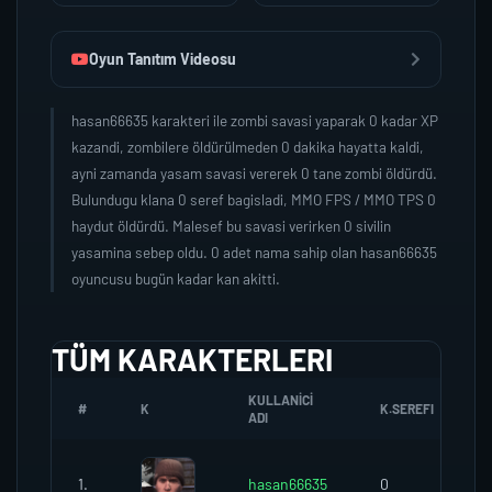
Oyun Tanıtım Videosu
hasan66635 karakteri ile zombi savasi yaparak 0 kadar XP
kazandi, zombilere öldürülmeden 0 dakika hayatta kaldi,
ayni zamanda yasam savasi vererek 0 tane zombi öldürdü.
Bulundugu klana 0 seref bagisladi, MMO FPS / MMO TPS 0
haydut öldürdü. Malesef bu savasi verirken 0 sivilin
yasamina sebep oldu. 0 adet nama sahip olan hasan66635
oyuncusu bugün kadar kan akitti.
TÜM KARAKTERLERI
KULLANICI
#
K
K.SEREFI
ADI
1.
hasan66635
0