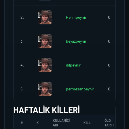
2.
Helimpeynir
0
3.
beyazpeynir
0
4.
dilpeynir
0
5.
permesanpeynir
0
HAFTALIK KILLERI
KULLANICI
ÖLD.
#
K
KILL
ADI
TARIH