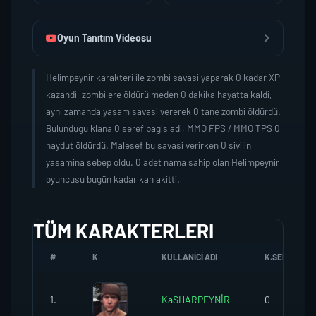
Oyun Tanıtım Videosu
Helimpeynir karakteri ile zombi savasi yaparak 0 kadar XP
kazandi, zombilere öldürülmeden 0 dakika hayatta kaldi,
ayni zamanda yasam savasi vererek 0 tane zombi öldürdü.
Bulundugu klana 0 seref bagisladi, MMO FPS / MMO TPS 0
haydut öldürdü. Malesef bu savasi verirken 0 sivilin
yasamina sebep oldu. 0 adet nama sahip olan Helimpeynir
oyuncusu bugün kadar kan akitti.
TÜM KARAKTERLERI
#
K
KULLANICI ADI
K.SEREFI
1.
KaSHARPEYNİR
0