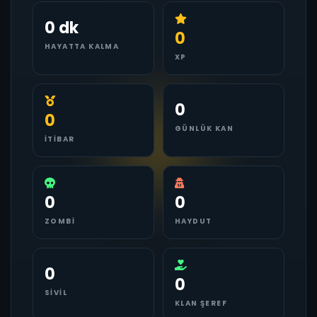
0 dk
0
HAYATTA KALMA
XP
0
0
GÜNLÜK KAN
İTIBAR
0
0
ZOMBI
HAYDUT
0
0
SIVIL
KLAN ŞEREF