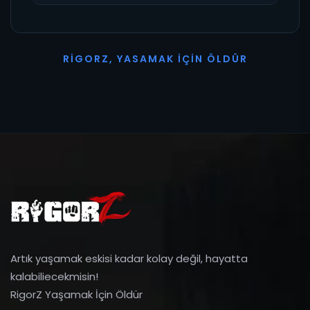
R
I
G
O
R
Z
,
Y
A
S
A
M
A
K
İ
Ç
I
N
Ö
L
D
Ü
R
Artık yaşamak eskisi kadar kolay değil, hayatta
kalabiliecekmisin!
RigorZ Yaşamak İçin Öldür