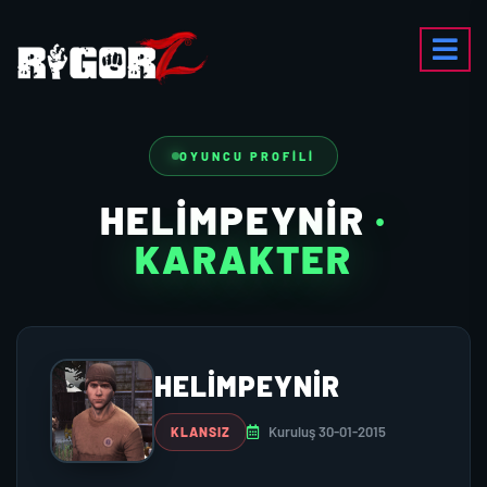
OYUNCU PROFILI
HELIMPEYNIR
·
KARAKTER
HELIMPEYNIR
Kuruluş 30-01-2015
KLANSIZ