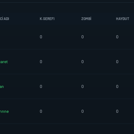
I ADI
K.SEREFI
ZOMBI
HAYDUT
0
0
0
caret
0
0
0
an
0
0
0
innne
0
0
0