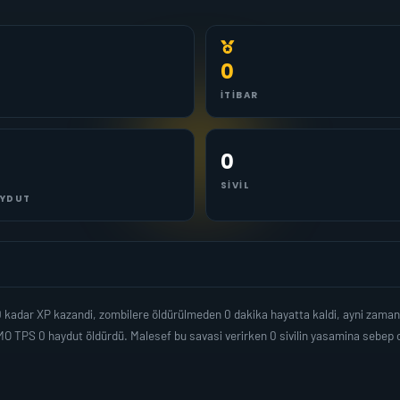
0
İTIBAR
0
SIVIL
YDUT
 0 kadar XP kazandi, zombilere öldürülmeden 0 dakika hayatta kaldi, ayni zama
O TPS 0 haydut öldürdü. Malesef bu savasi verirken 0 sivilin yasamina sebep 