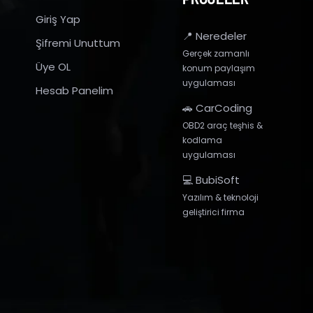
Giriş Yap
📍 Neredeler
Şifremi Unuttum
Gerçek zamanlı
Üye OL
konum paylaşım
uygulaması
Hesab Panelim
🚗 CarCoding
OBD2 araç teşhis &
kodlama
uygulaması
💻 BubiSoft
Yazılım & teknoloji
geliştirici firma