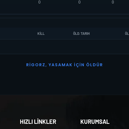
0
0
0
KILL
ÖLD. TARIH
ÖL
R
I
G
O
R
Z
,
Y
A
S
A
M
A
K
İ
Ç
I
N
Ö
L
D
Ü
R
HIZLI LİNKLER
KURUMSAL