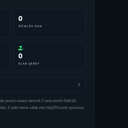
0
GÜNLÜK KAN
0
KLAN ŞEREF
nda yasam savasi vererek 0 tane zombi öldürdü.
oldu. 0 adet nama sahip olan hkg33ticaret oyuncusu