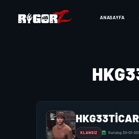
ANASAYFA
HKG3
HKG33TICA
Kuruluş 30-01-20
KLANSIZ