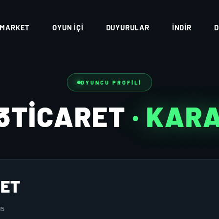
MARKET
OYUN İÇI
DUYURULAR
İNDIR
D
OYUNCU PROFILI
3TICARET
· KAR
RET
15