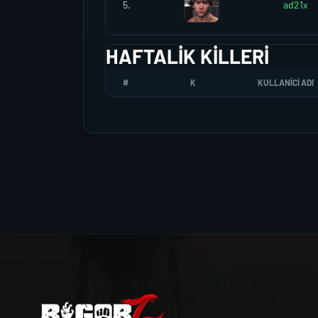
5.
ad21x
HAFTALIK KILLERI
#
K
KULLANICI ADI