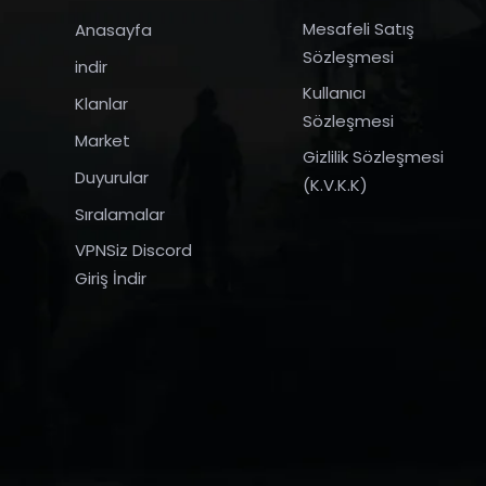
Mesafeli Satış
Anasayfa
Sözleşmesi
indir
Kullanıcı
Klanlar
Sözleşmesi
Market
Gizlilik Sözleşmesi
Duyurular
(K.V.K.K)
Sıralamalar
VPNSiz Discord
Giriş İndir