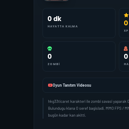
0 dk
0
HAYATTA KALMA
XP
0
0
ZOMBI
HA
Oyun Tanıtım Videosu
hkg33ticaret karakteri ile zombi savasi yaparak
Bulundugu klana 0 seref bagisladi, MMO FPS / MM
bugün kadar kan akitti.