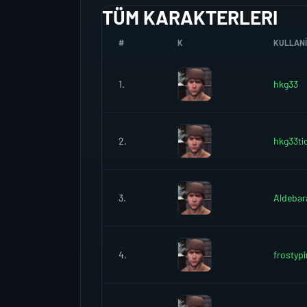
TÜM KARAKTERLERI
#
K
KULLANIC
1.
hkg33
2.
hkg33ti
3.
Aldebar
4.
frostyp