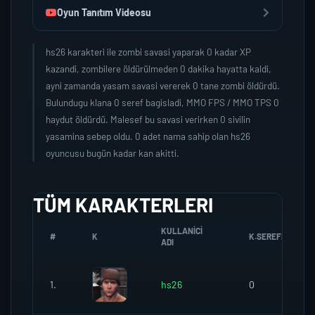
Oyun Tanıtım Videosu
hs26 karakteri ile zombi savasi yaparak 0 kadar XP
kazandi, zombilere öldürülmeden 0 dakika hayatta kaldi,
ayni zamanda yasam savasi vererek 0 tane zombi öldürdü.
Bulundugu klana 0 seref bagisladi, MMO FPS / MMO TPS 0
haydut öldürdü. Malesef bu savasi verirken 0 sivilin
yasamina sebep oldu. 0 adet nama sahip olan hs26
oyuncusu bugün kadar kan akitti.
TÜM KARAKTERLERI
KULLANICI
#
K
K.SEREFI
ADI
1.
hs26
0