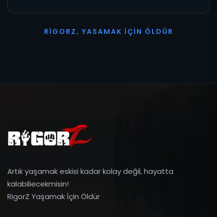
R
I
G
O
R
Z
,
Y
A
S
A
M
A
K
İ
Ç
I
N
Ö
L
D
Ü
R
Artık yaşamak eskisi kadar kolay değil, hayatta
kalabiliecekmisin!
RigorZ Yaşamak İçin Öldür