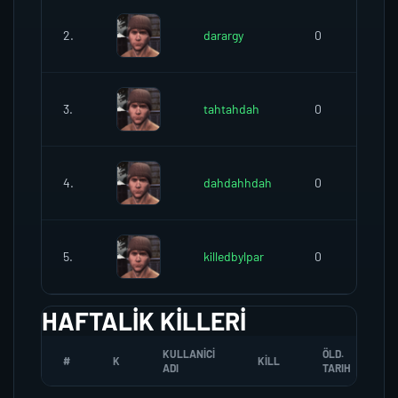
2.
darargy
0
3.
tahtahdah
0
4.
dahdahhdah
0
5.
killedbylpar
0
HAFTALIK KILLERI
KULLANICI
ÖLD.
#
K
KILL
ADI
TARIH