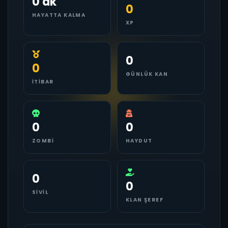
0 dk
0
HAYATTA KALMA
XP
0
0
GÜNLÜK KAN
İTIBAR
0
0
ZOMBI
HAYDUT
0
0
SIVIL
KLAN ŞEREF