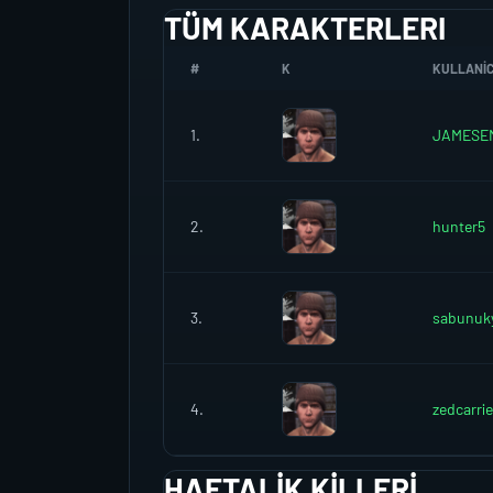
TÜM KARAKTERLERI
#
K
KULLANICI
1.
JAMESE
2.
hunter5
3.
sabunuk
4.
zedcarri
HAFTALIK KILLERI