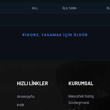
KILL
ÖLD. TARIH
ÖL
R
I
G
O
R
Z
,
Y
A
S
A
M
A
K
İ
Ç
I
N
Ö
L
D
Ü
R
HIZLI LİNKLER
KURUMSAL
Mesafeli Satış
Anasayfa
Sözleşmesi
indir