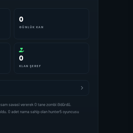
0
GÜNLÜK KAN
0
KLAN ŞEREF
asam savasi vererek 0 tane zombi öldürdü.
oldu. 0 adet nama sahip olan hunter5 oyuncusu