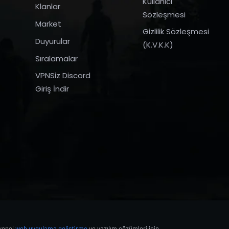
Kullanıcı
Klanlar
Sözleşmesi
Market
Gizlilik Sözleşmesi
Duyurular
(K.V.K.K)
Sıralamalar
VPNSiz Discord
Giriş İndir
syonel
web uygulama geliştirme
ve yazılım çözümleri için