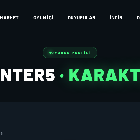
MARKET
OYUN İÇI
DUYURULAR
İNDIR
D
OYUNCU PROFILI
UNTER5
· KARAK
15