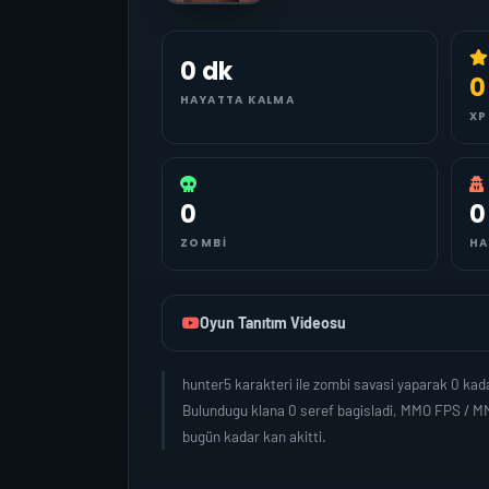
0 dk
0
HAYATTA KALMA
XP
0
0
ZOMBI
HA
Oyun Tanıtım Videosu
hunter5 karakteri ile zombi savasi yaparak 0 ka
Bulundugu klana 0 seref bagisladi, MMO FPS / MM
bugün kadar kan akitti.