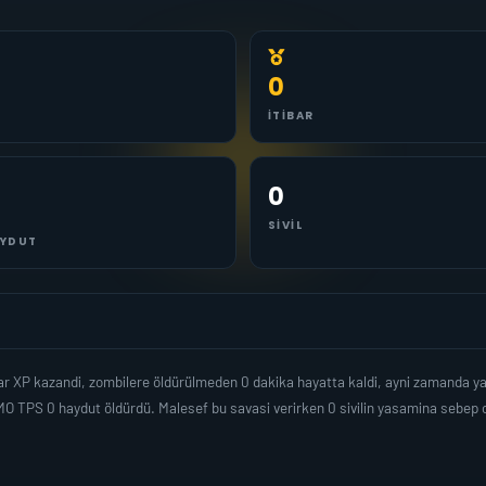
0
İTIBAR
0
SIVIL
YDUT
dar XP kazandi, zombilere öldürülmeden 0 dakika hayatta kaldi, ayni zamanda y
O TPS 0 haydut öldürdü. Malesef bu savasi verirken 0 sivilin yasamina sebep 