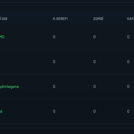
 ADI
K.SEREFI
ZOMBI
HAY
MO
0
0
0
0
0
0
ydmlegene
0
0
0
ed
0
0
0