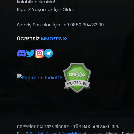
kalabiliecekmisin!
RigorZ Yaşamak İçin Öldür
Sipariş Sorunları İçin : +9 0850 304 32 09
ÜCRETSIZ
MMOFPS
COPYRIGHT © 2026 RIGORZ — TÜM HAKLARI SAKLIDIR.
RigorZ,
BubiSoft Yazılım & Teknoloji
tarafından geliştirilmiştir. Profe