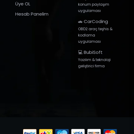
Üye OL
konum paylaşım
uygulaması
Hesab Panelim
🚗 CarCoding
OBD2 araç teşhis &
kodlama
uygulaması
💻 BubiSoft
Yazılım & teknoloji
geliştirici firma