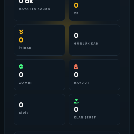
0 dk
0
HAYATTA KALMA
XP
0
0
GÜNLÜK KAN
İTIBAR
0
0
ZOMBI
HAYDUT
0
0
SIVIL
KLAN ŞEREF