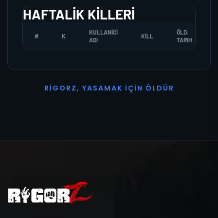
HAFTALIK KILLERI
KULLANICI
ÖLD.
#
K
KILL
ADI
TARIH
R
I
G
O
R
Z
,
Y
A
S
A
M
A
K
İ
Ç
I
N
Ö
L
D
Ü
R