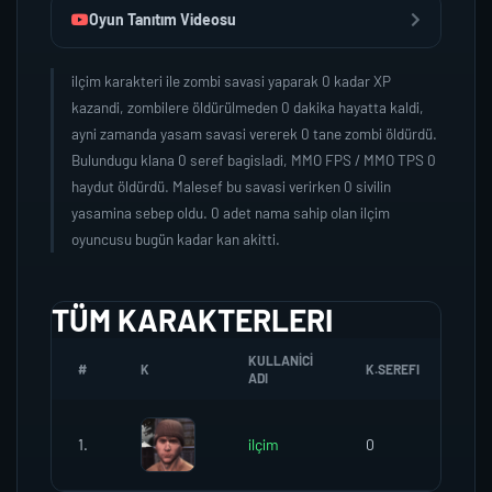
Oyun Tanıtım Videosu
ilçim karakteri ile zombi savasi yaparak 0 kadar XP
kazandi, zombilere öldürülmeden 0 dakika hayatta kaldi,
ayni zamanda yasam savasi vererek 0 tane zombi öldürdü.
Bulundugu klana 0 seref bagisladi, MMO FPS / MMO TPS 0
haydut öldürdü. Malesef bu savasi verirken 0 sivilin
yasamina sebep oldu. 0 adet nama sahip olan ilçim
oyuncusu bugün kadar kan akitti.
TÜM KARAKTERLERI
KULLANICI
#
K
K.SEREFI
ZO
ADI
1.
ilçim
0
0