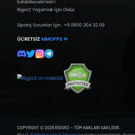
kalabiliecekmisin!
RigorZ Yaşamak İçin Öldür
Sipariş Sorunları İçin : +9 0850 304 32 09
ÜCRETSIZ
MMOFPS
COPYRIGHT © 2026 RIGORZ — TÜM HAKLARI SAKLIDIR.
RigorZ,
BubiSoft Yazılım & Teknoloji
tarafından geliştirilmiştir. Profe