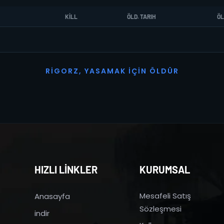
KILL
ÖLD. TARIH
ÖL
R
I
G
O
R
Z
,
Y
A
S
A
M
A
K
İ
Ç
I
N
Ö
L
D
Ü
R
HIZLI LİNKLER
KURUMSAL
Mesafeli Satış
Anasayfa
Sözleşmesi
indir