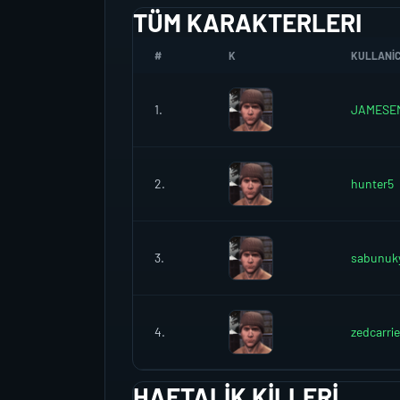
TÜM KARAKTERLERI
#
K
KULLANICI
1.
JAMESE
2.
hunter5
3.
sabunuk
4.
zedcarri
HAFTALIK KILLERI