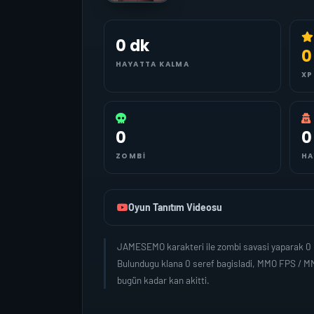
0 dk
0
HAYATTA KALMA
XP
0
0
ZOMBI
HA
Oyun Tanıtım Videosu
JAMESEMO karakteri ile zombi savasi yaparak 0 k
Bulundugu klana 0 seref bagisladi, MMO FPS / M
bugün kadar kan akitti.