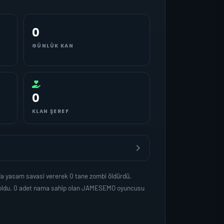
0
GÜNLÜK KAN
0
KLAN ŞEREF
da yasam savasi vererek 0 tane zombi öldürdü.
p oldu. 0 adet nama sahip olan JAMESEMO oyuncusu