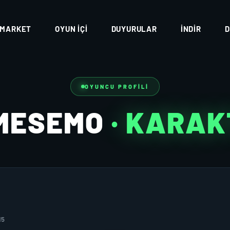
MARKET
OYUN İÇI
DUYURULAR
İNDIR
D
OYUNCU PROFILI
MESEMO
· KARAK
15