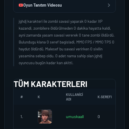
Oyun Tanıtım Videosu
jghdj karakteri ile zombi savasi yaparak 0 kadar XP
kazandi, zombilere öldürülmeden 0 dakika hayatta kaldi,
ayni zamanda yasam savasi vererek 0 tane zombi öldürdü.
Bulundugu klana 0 seref bagisladi, MMO FPS / MMO TPS 0
haydut öldürdü. Malesef bu savasi verirken 0 sivilin
yasamina sebep oldu. 0 adet nama sahip olan jghdj
oyuncusu bugün kadar kan akitti.
TÜM KARAKTERLERI
KULLANICI
#
K
K.SEREFI
Z
ADI
1.
umuskaall
0
0