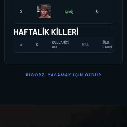
2.
jghdj
0
0
HAFTALIK KILLERI
KULLANICI
ÖLD.
#
K
KILL
ADI
TARIH
R
I
G
O
R
Z
,
Y
A
S
A
M
A
K
İ
Ç
I
N
Ö
L
D
Ü
R