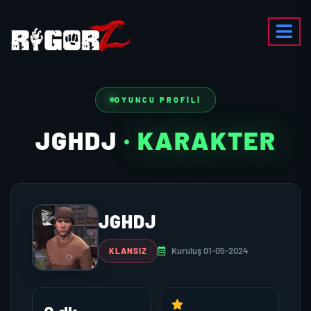
OYUNCU PROFILI
JGHDJ
· KARAKTER
JGHDJ
Kuruluş 01-05-2024
KLANSIZ