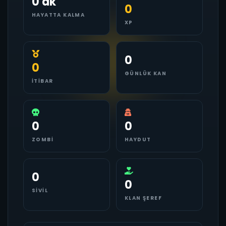
0 dk
0
HAYATTA KALMA
XP
0
0
GÜNLÜK KAN
İTIBAR
0
0
ZOMBI
HAYDUT
0
0
SIVIL
KLAN ŞEREF